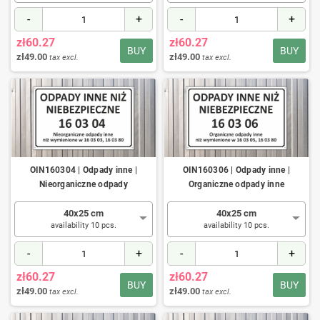
-
+
-
+
zł60.27
zł60.27
BUY
BUY
zł49.00
zł49.00
tax excl.
tax excl.
OIN160304 | Odpady inne |
OIN160306 | Odpady inne |
Nieorganiczne odpady
Organiczne odpady inne
40x25 cm
40x25 cm
availability 10 pcs.
availability 10 pcs.
-
+
-
+
zł60.27
zł60.27
BUY
BUY
zł49.00
zł49.00
tax excl.
tax excl.