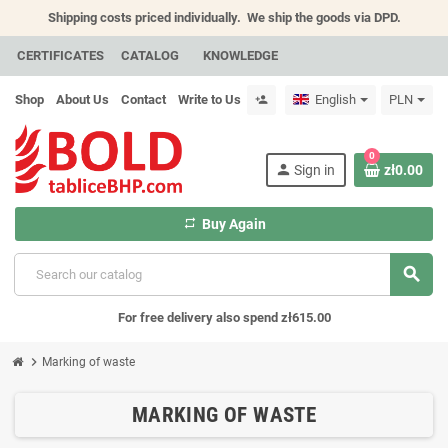
Shipping costs priced individually.
We ship the goods via DPD.
CERTIFICATES
CATALOG
KNOWLEDGE
Shop
About Us
Contact
Write to Us
English
PLN
person_add
0
person
Sign in
zł0.00
repeat
Buy Again
search
For free delivery also spend zł615.00
chevron_right
Marking of waste
MARKING OF WASTE