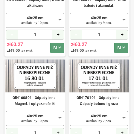
alkaliczne
baterie i akumulat.
40x25 cm
40x25 cm
availability 10 pcs.
availability 9 pcs.
-
+
-
+
zł60.27
zł60.27
BUY
BUY
zł49.00
zł49.00
tax excl.
tax excl.
OIN160801 | Odpady inne |
OIN170101 | Odpady inne |
Magnet. i optycz.nośniki
Odpady betonu i gruzu
40x25 cm
40x25 cm
availability 10 pcs.
availability 7 pcs.
-
+
-
+