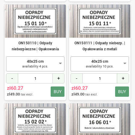
ON150110 | Odpady
ON150111 | Odpady niebezp. |
niebezpieczne | Opakowania
Opakowania z metali
40x25 cm
40x25 cm
availability 4 pcs.
availability 10 pcs.
-
+
-
+
zł60.27
zł60.27
BUY
BUY
zł49.00
zł49.00
tax excl.
tax excl.