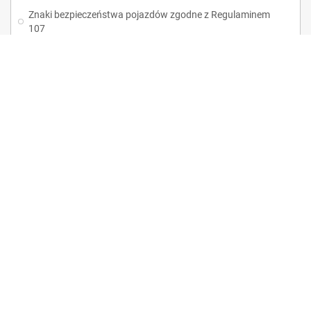
Znaki bezpieczeństwa pojazdów zgodne z Regulaminem
107
Apteczki
Popularne
Merchant Center
BOLD - Reklama Poligrafia Roman Kacperski
tel:
+48 32 330 55 24 |
+48
508 130 193
e-mail:
sklep@tabliceBHP.com
address: 44-100 Gliwice, Sowińskiego 11
tax ID No: PL 631 001 45 19
FOLLOW US