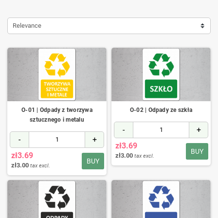
Relevance
O-01 | Odpady z tworzywa
O-02 | Odpady ze szkła
sztucznego i metalu
-
+
-
+
zł3.69
BUY
zł3.69
zł3.00
tax excl.
BUY
zł3.00
tax excl.