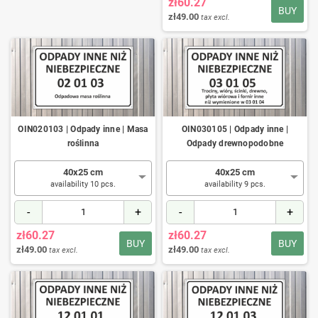
zł60.27
BUY
zł49.00
tax excl.
OIN020103 | Odpady inne | Masa
OIN030105 | Odpady inne |
roślinna
Odpady drewnopodobne
40x25 cm
40x25 cm
availability 10 pcs.
availability 9 pcs.
-
+
-
+
zł60.27
zł60.27
BUY
BUY
zł49.00
zł49.00
tax excl.
tax excl.