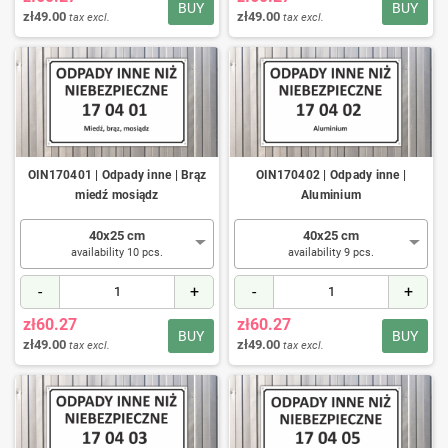
BUY
BUY
zł49.00
zł49.00
tax excl.
tax excl.
OIN170401 | Odpady inne | Brąz
OIN170402 | Odpady inne |
miedź mosiądz
Aluminium
40x25 cm
40x25 cm
availability 10 pcs.
availability 9 pcs.
-
+
-
+
zł60.27
zł60.27
BUY
BUY
zł49.00
zł49.00
tax excl.
tax excl.