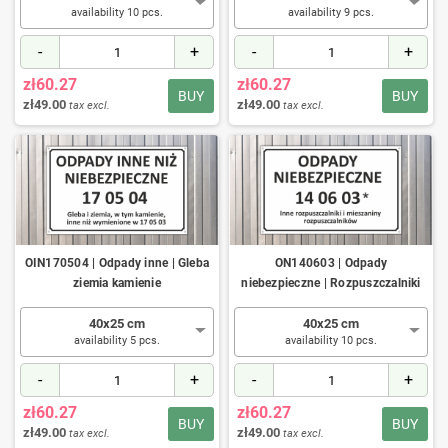
availability 10 pcs.
availability 9 pcs.
-
+
-
+
zł60.27
zł60.27
BUY
BUY
zł49.00
zł49.00
tax excl.
tax excl.
OIN170504 | Odpady inne | Gleba
ON140603 | Odpady
ziemia kamienie
niebezpieczne | Rozpuszczalniki
40x25 cm
40x25 cm
availability 5 pcs.
availability 10 pcs.
-
+
-
+
zł60.27
zł60.27
BUY
BUY
zł49.00
zł49.00
tax excl.
tax excl.