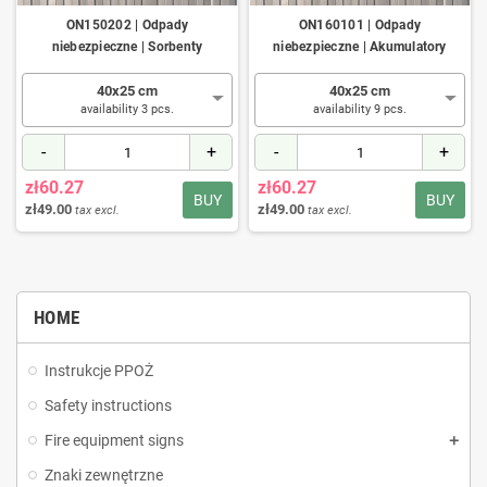
ON150202 | Odpady
ON160101 | Odpady
niebezpieczne | Sorbenty
niebezpieczne | Akumulatory
40x25 cm
40x25 cm
availability 3 pcs.
availability 9 pcs.
-
+
-
+
zł60.27
zł60.27
BUY
BUY
zł49.00
zł49.00
tax excl.
tax excl.
HOME
Instrukcje PPOŻ
Safety instructions
Fire equipment signs
Znaki zewnętrzne