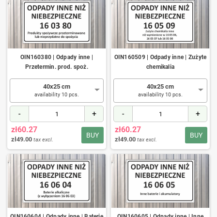
OIN160380 | Odpady inne |
OIN160509 | Odpady inne | Zużyte
Przetermin. prod. spoż.
chemikalia
40x25 cm
40x25 cm
availability 10 pcs.
availability 10 pcs.
-
+
-
+
zł60.27
zł60.27
BUY
BUY
zł49.00
zł49.00
tax excl.
tax excl.
OIN160604 | Odpady inne | Baterie
OIN160605 | Odpady inne | Inne