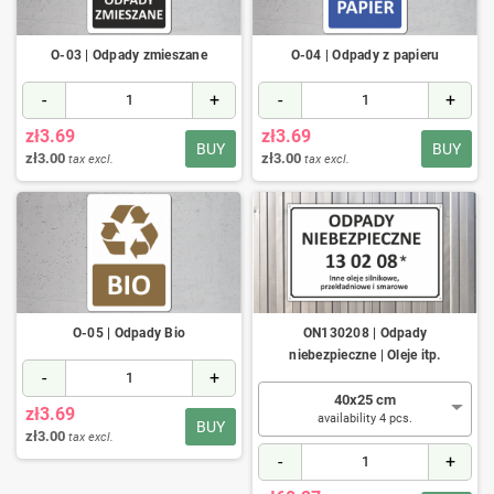
O-03 | Odpady zmieszane
O-04 | Odpady z papieru
-
+
-
+
zł3.69
zł3.69
BUY
BUY
zł3.00
zł3.00
tax excl.
tax excl.
O-05 | Odpady Bio
ON130208 | Odpady
niebezpieczne | Oleje itp.
-
+
40x25 cm
zł3.69
availability 4 pcs.
BUY
zł3.00
tax excl.
-
+