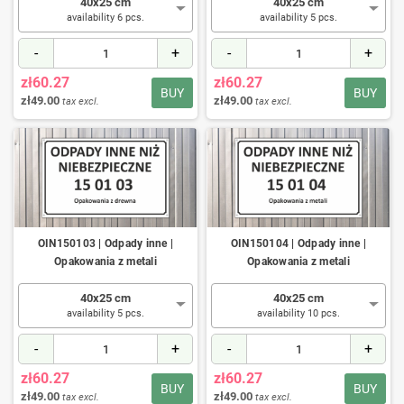
40x25 cm
40x25 cm
availability 6 pcs.
availability 5 pcs.
-
+
-
+
zł60.27
zł60.27
BUY
BUY
zł49.00
zł49.00
tax excl.
tax excl.
OIN150103 | Odpady inne |
OIN150104 | Odpady inne |
Opakowania z metali
Opakowania z metali
40x25 cm
40x25 cm
availability 5 pcs.
availability 10 pcs.
-
+
-
+
zł60.27
zł60.27
BUY
BUY
zł49.00
zł49.00
tax excl.
tax excl.