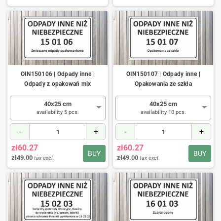
OIN150106 | Odpady inne |
OIN150107 | Odpady inne |
Odpady z opakowań mix
Opakowania ze szkła
40x25 cm
40x25 cm
availability 5 pcs.
availability 10 pcs.
-
+
-
+
zł60.27
zł60.27
BUY
BUY
zł49.00
zł49.00
tax excl.
tax excl.