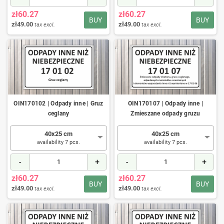
zł60.27
zł60.27
BUY
BUY
zł49.00
zł49.00
tax excl.
tax excl.
OIN170102 | Odpady inne | Gruz
OIN170107 | Odpady inne |
ceglany
Zmieszane odpady gruzu
40x25 cm
40x25 cm
availability 7 pcs.
availability 7 pcs.
-
+
-
+
zł60.27
zł60.27
BUY
BUY
zł49.00
zł49.00
tax excl.
tax excl.