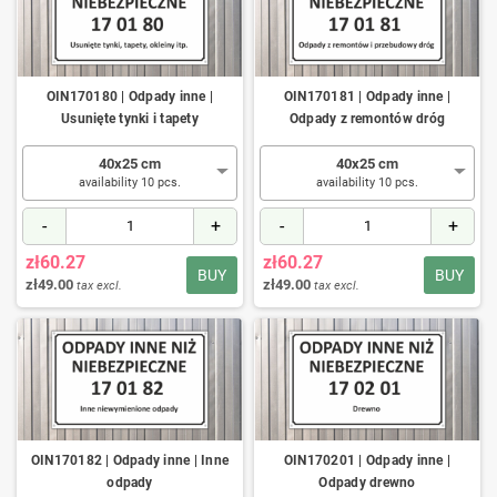
OIN170180 | Odpady inne |
OIN170181 | Odpady inne |
Usunięte tynki i tapety
Odpady z remontów dróg
40x25 cm
40x25 cm
availability 10 pcs.
availability 10 pcs.
-
+
-
+
zł60.27
zł60.27
BUY
BUY
zł49.00
zł49.00
tax excl.
tax excl.
OIN170182 | Odpady inne | Inne
OIN170201 | Odpady inne |
odpady
Odpady drewno