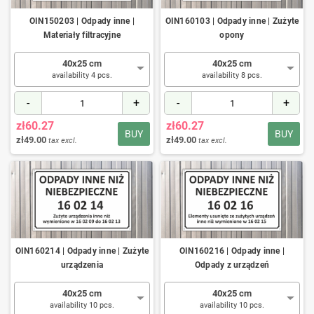
OIN150203 | Odpady inne |
OIN160103 | Odpady inne | Zużyte
Materiały filtracyjne
opony
40x25 cm
40x25 cm
availability 4 pcs.
availability 8 pcs.
-
+
-
+
zł60.27
zł60.27
BUY
BUY
zł49.00
zł49.00
tax excl.
tax excl.
OIN160214 | Odpady inne | Zużyte
OIN160216 | Odpady inne |
urządzenia
Odpady z urządzeń
40x25 cm
40x25 cm
availability 10 pcs.
availability 10 pcs.