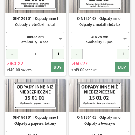
OIN120101 | Odpady inne |
OIN120103 | Odpady inne |
Odpady z obróbki metali
Odpady z metali nieżelaz
40x25 cm
40x25 cm
availability 10 pcs.
availability 10 pcs.
-
+
-
+
zł60.27
zł60.27
BUY
BUY
zł49.00
zł49.00
tax excl.
tax excl.
OIN150101 | Odpady inne |
OIN150102 | Odpady inne |
Odpady z papieru,tektury
Odpady z tworzyw