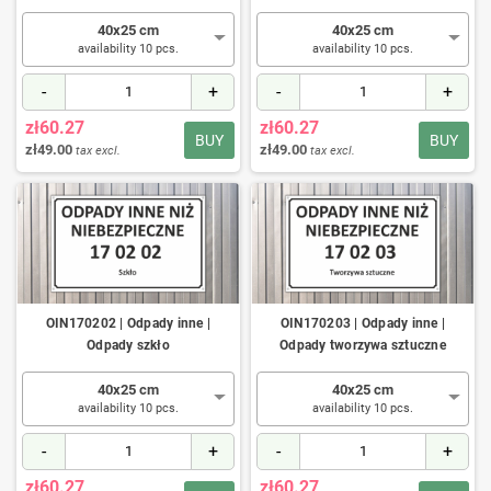
40x25 cm
40x25 cm
availability 10 pcs.
availability 10 pcs.
-
+
-
+
zł60.27
zł60.27
BUY
BUY
zł49.00
zł49.00
tax excl.
tax excl.
OIN170202 | Odpady inne |
OIN170203 | Odpady inne |
Odpady szkło
Odpady tworzywa sztuczne
40x25 cm
40x25 cm
availability 10 pcs.
availability 10 pcs.
-
+
-
+
zł60.27
zł60.27