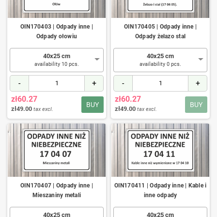
OIN170403 | Odpady inne |
OIN170405 | Odpady inne |
Odpady ołowiu
Odpady żelazo stal
40x25 cm
40x25 cm
availability 10 pcs.
availability 0 pcs.
-
+
-
+
zł60.27
zł60.27
BUY
BUY
zł49.00
zł49.00
tax excl.
tax excl.
OIN170407 | Odpady inne |
OIN170411 | Odpady inne | Kable i
Mieszaniny metali
inne odpady
40x25 cm
40x25 cm