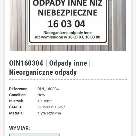
OIN160304 | Odpady inne |
Nieorganiczne odpady
Reference
OIN_160304
Condition
New
In stock
10 Items
EAN13
5905031918957
materiał
płyta sztywna
WYMIAR: