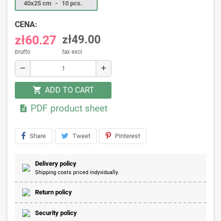
40x25 cm
-
10 pcs.
CENA:
zł60.27
zł49.00
brutto
tax excl.
remove
add
ADD TO CART
shopping_cart
PDF product sheet

Share
Tweet
Pinterest
Delivery policy
Shipping costs priced indyvidually.
Return policy
Security policy