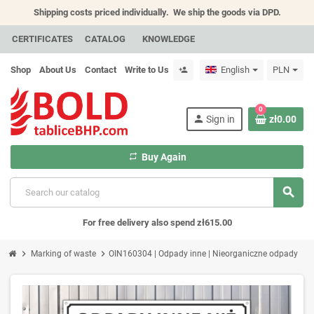
Shipping costs priced individually.
We ship the goods via DPD.
CERTIFICATES
CATALOG
KNOWLEDGE
Shop
About Us
Contact
Write to Us
English
PLN
person_add
0
person
Sign in
zł0.00
repeat
Buy Again
search
For free delivery also spend zł615.00
chevron_right
chevron_right
Marking of waste
OIN160304 | Odpady inne | Nieorganiczne odpady