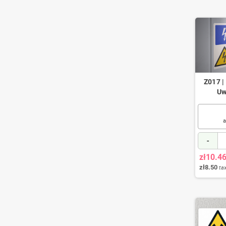
Z017 |
Uw
a
-
zł10.4
zł8.50
tax