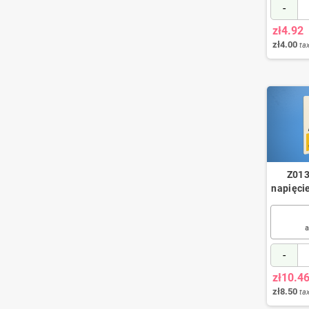
-
zł4.92
zł4.00
tax
Z013
napięci
a
-
zł10.4
zł8.50
tax