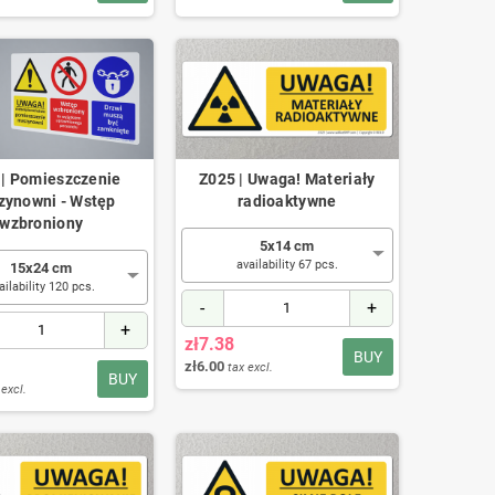
 | Pomieszczenie
Z025 | Uwaga! Materiały
ynowni - Wstęp
radioaktywne
wzbroniony
5x14 cm
availability 67 pcs.
15x24 cm
ailability 120 pcs.
-
+
+
zł7.38
BUY
zł6.00
tax excl.
BUY
 excl.