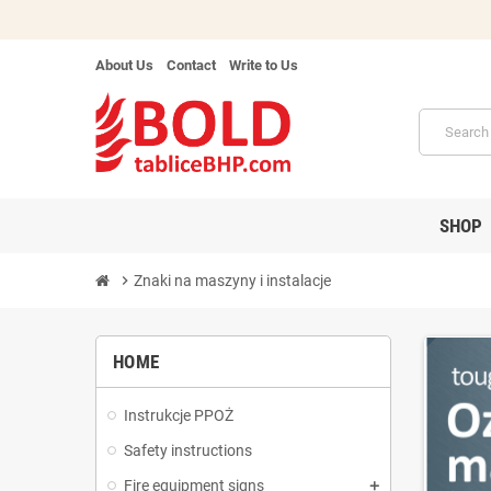
About Us
Contact
Write to Us
SHOP
chevron_right
Znaki na maszyny i instalacje
HOME
Instrukcje PPOŻ
Safety instructions
Fire equipment signs