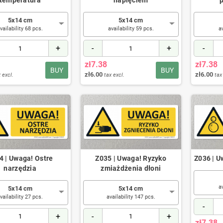
temperatura
napięciem
5x14 cm
5x14 cm
vailability 68 pcs.
availability 59 pcs.
a
+
-
+
-
zł7.38
zł7.38
BUY
BUY
zł6.00
zł6.00
 excl.
tax excl.
tax
4 | Uwaga! Ostre
Z035 | Uwaga! Ryzyko
Z036 | U
narzędzia
zmiażdżenia dłoni
a
5x14 cm
5x14 cm
vailability 27 pcs.
availability 147 pcs.
-
+
-
+
zł7.38