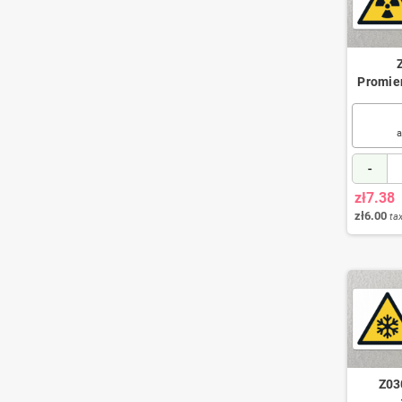
Promie
a
-
zł7.38
zł6.00
tax
Z03