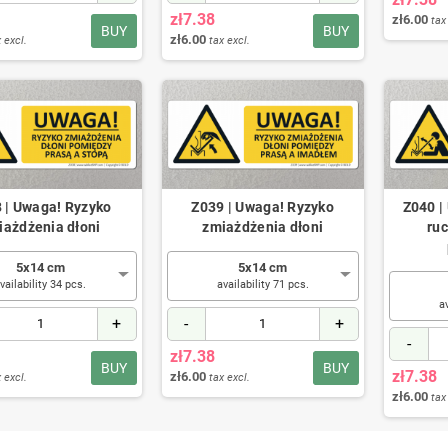
zł7.38
zł6.00
tax
BUY
BUY
zł6.00
 excl.
tax excl.
 | Uwaga! Ryzyko
Z039 | Uwaga! Ryzyko
Z040 |
iażdżenia dłoni
zmiażdżenia dłoni
ru
5x14 cm
5x14 cm
vailability 34 pcs.
availability 71 pcs.
a
+
-
+
-
zł7.38
BUY
BUY
zł7.38
zł6.00
 excl.
tax excl.
zł6.00
tax