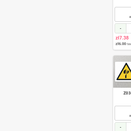
a
-
zł7.38
zł6.00
tax
Z03
a
-