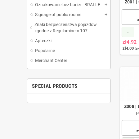
Z001 |
Oznakowanie bez barier - BRALLE
Signage of public rooms
a
Znaki bezpieczeństwa pojazdów
zgodne z Regulaminem 107
-
Apteczki
zł4.92
zł4.00
tax
Popularne
Merchant Center
SPECIAL PRODUCTS
Z008 |
p
a