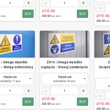
+
-
+
-
zł10.46
BUY
BUY
zł10.46
zł8.50
 excl.
tax excl.
zł8.50
tax
 | Uwaga wysokie
Z014 | Uwaga wysokie
Z
e - Wstęp wzbroniony
napięcie - Stosuj zamknięcie
bezpi
15x24 cm
15x24 cm
vailability 11 pcs.
availability 33 pcs.
a
+
-
+
-
6
zł10.46
BUY
BUY
zł10.46
zł8.50
 excl.
tax excl.
zł8.50
tax