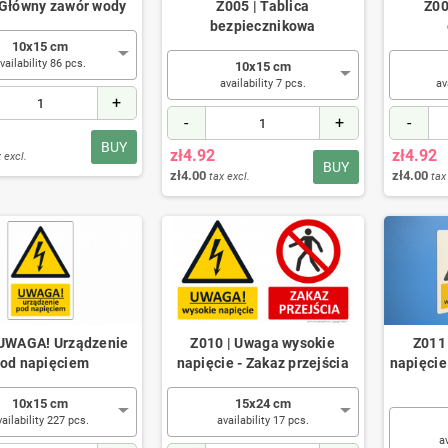
 Główny zawór wody
Z005 | Tablica
Z00
bezpiecznikowa
10x15 cm
vailability 86 pcs.
10x15 cm
availability 7 pcs.
av
+
-
+
-
BUY
zł4.92
zł4.92
 excl.
BUY
zł4.00
zł4.00
tax excl.
tax
 UWAGA! Urządzenie
Z010 | Uwaga wysokie
Z011
od napięciem
napięcie - Zakaz przejścia
napięci
10x15 cm
15x24 cm
vailability 227 pcs.
availability 17 pcs.
a