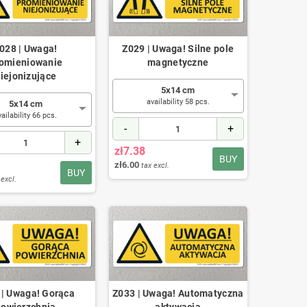
028 | Uwaga!
Z029 | Uwaga! Silne pole
omieniowanie
magnetyczne
iejonizujące
5x14 cm
availability 58 pcs.
5x14 cm
vailability 66 pcs.
-
+
+
zł7.38
BUY
zł6.00
tax excl.
BUY
 excl.
 | Uwaga! Gorąca
Z033 | Uwaga! Automatyczna