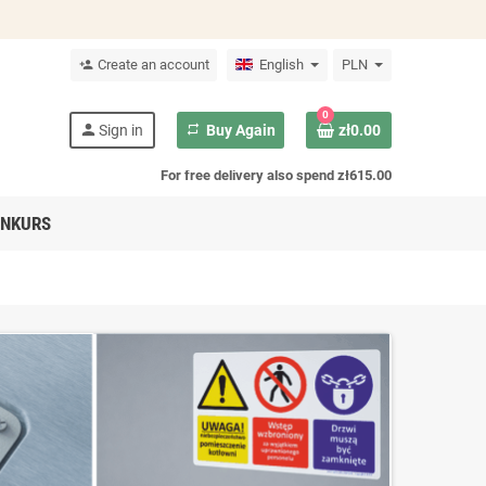
Create an account
English
PLN
person_add
0
person
Sign in
repeat
Buy Again
zł0.00
For free delivery also spend zł615.00
NKURS