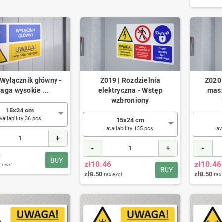
 Wyłącznik główny -
Z019 | Rozdzielnia
Z020
aga wysokie ...
elektryczna - Wstęp
masz
wzbroniony
15x24 cm
vailability 36 pcs.
15x24 cm
availability 135 pcs.
av
+
-
+
-
6
BUY
zł10.46
zł10.46
 excl.
BUY
zł8.50
zł8.50
tax excl.
tax