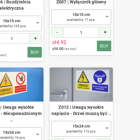
6 | Rozdzielnia
Z007 | Wyłącznik główny
elektryczna
10x15 cm
availability 17 pcs.
10x15 cm
ailability 165 pcs.
-
+
+
zł4.92
BUY
zł4.00
tax excl.
BUY
 excl.
 | Uwaga wysokie
Z012 | Uwaga wysokie
e - Nieupoważnionym
napięcie - Drzwi muszą być ..
..
15x24 cm
availability 115 pcs.
15x24 cm
vailability 16 pcs.