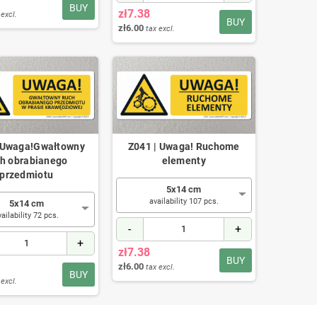
BUY
zł7.38
 excl.
BUY
zł6.00
tax excl.
 Uwaga!Gwałtowny
Z041 | Uwaga! Ruchome
ch obrabianego
elementy
przedmiotu
5x14 cm
availability 107 pcs.
5x14 cm
vailability 72 pcs.
-
+
+
zł7.38
BUY
zł6.00
tax excl.
BUY
 excl.