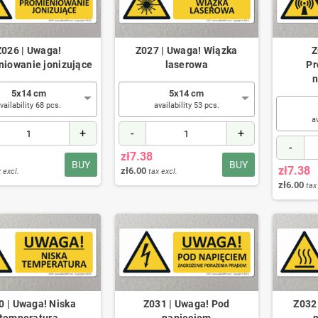
Z026 | Uwaga!
Z027 | Uwaga! Wiązka
Z
niowanie jonizujące
laserowa
Pr
n
5x14 cm
5x14 cm
vailability 68 pcs.
availability 53 pcs.
a
+
-
+
-
zł7.38
BUY
BUY
zł7.38
zł6.00
 excl.
tax excl.
zł6.00
tax
0 | Uwaga! Niska
Z031 | Uwaga! Pod
Z032