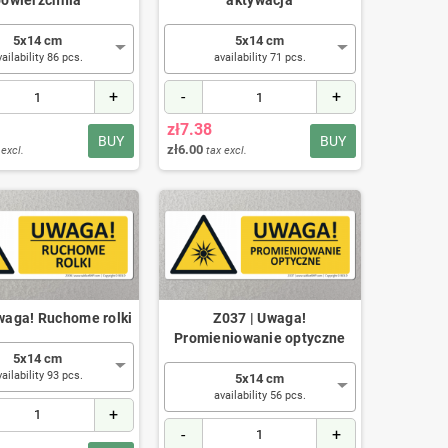
powierzchnia
aktywacja
5x14 cm
5x14 cm
vailability 86 pcs.
availability 71 pcs.
+
-
+
zł7.38
BUY
BUY
zł6.00
 excl.
tax excl.
waga! Ruchome rolki
Z037 | Uwaga!
Promieniowanie optyczne
5x14 cm
vailability 93 pcs.
5x14 cm
availability 56 pcs.
+
-
+