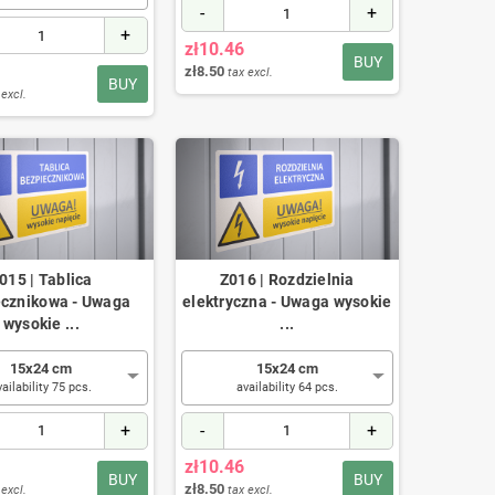
-
+
+
zł10.46
BUY
zł8.50
tax excl.
BUY
 excl.
015 | Tablica
Z016 | Rozdzielnia
ecznikowa - Uwaga
elektryczna - Uwaga wysokie
wysokie ...
...
15x24 cm
15x24 cm
vailability 75 pcs.
availability 64 pcs.
+
-
+
zł10.46
BUY
BUY
zł8.50
 excl.
tax excl.