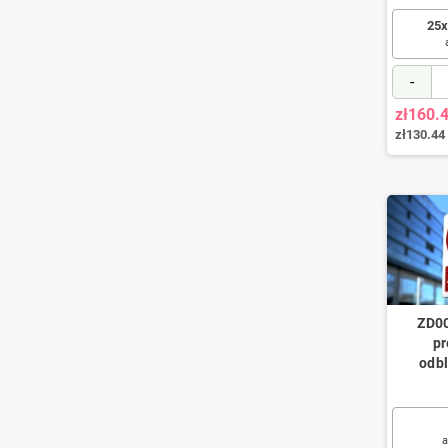
25x
-
zł160.
zł130.44
ZD00
pr
odb
a