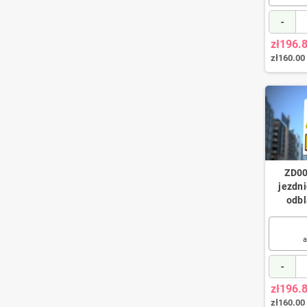
-
zł196.
zł160.00
ZD00
jezdni
odb
a
-
zł196.
zł160.00