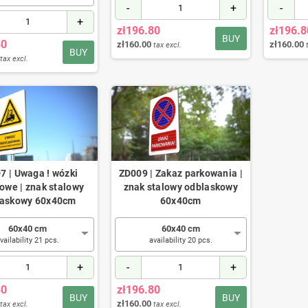
-
+
-
+
zł196.80
zł196.8
BUY
80
zł160.00
zł160.00
tax excl.
BUY
tax excl.
7 | Uwaga ! wózki
ZD009 | Zakaz parkowania |
owe | znak stalowy
znak stalowy odblaskowy
laskowy 60x40cm
60x40cm
60x40 cm
60x40 cm
vailability 21 pcs.
availability 20 pcs.
+
-
+
80
zł196.80
BUY
BUY
zł160.00
tax excl.
tax excl.