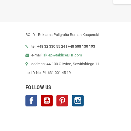
BOLD - Reklama Poligrafia Roman Kacperski
tel:
+48 32 330 55 24 |
+48
508 130 193
e-mail:
sklep@tabliceBHP.com
address: 44-100 Gliwice, Sowińskiego 11
tax ID No: PL 631 001 45 19
FOLLOW US
Facebook
YouTube
Pinterest
Instagram