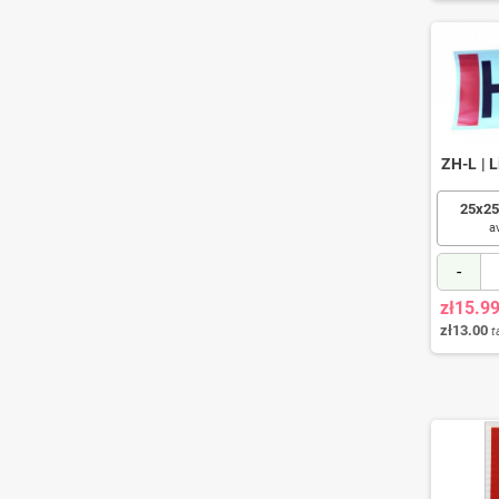
ZH-L | 
25x25
a
-
zł15.9
zł13.00
t