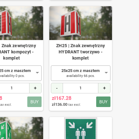
| Znak zewnętrzny
ZH25 | Znak zewnętrzny
ANT kompozyt -
HYDRANT tworzywo -
komplet
komplet
25 cm z masztem
25x25 cm z masztem
vailability 0 pcs.
availability 66 pcs.
+
-
+
8
zł167.28
BUY
BUY
zł136.00
tax excl.
tax excl.