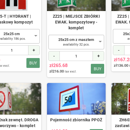
5-T | HYDRANT |
ZZ25 | MIEJSCE ZBIÓRKI
ZZ25 
askowy kompozyt
EWAK. kompozytowy -
EWAK. 
komplet
25x25 cm
25x
vailability 186 pcs.
a
25x25 cm z masztem
availability 32 pcs.
+
-
-
+
6
zł167.2
BUY
zł265.68
zł136.00
ax excl.
BUY
zł216.00
tax excl.
Znak zewnęt. DROGA
Pojemność zbiornika PPOŻ
ZH60X
tworzywo - komplet
zastawi