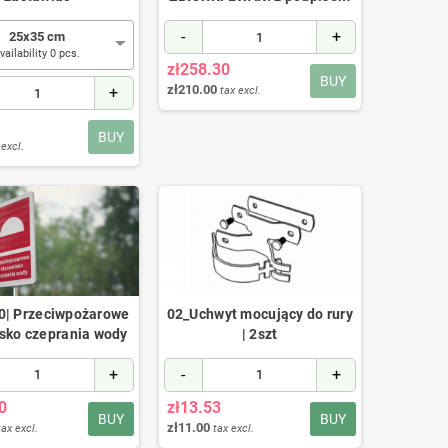
-
+
25x35 cm
vailability 0 pcs.
zł258.30
BUY
zł210.00
+
tax excl.
BUY
 excl.
| Przeciwpożarowe
02_Uchwyt mocujący do rury
sko czeprania wody
| 2szt
+
-
+
0
zł13.53
BUY
BUY
zł11.00
tax excl.
tax excl.