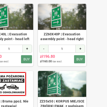
40L | Evacuation
ZZ60X40P | Evacuation
y point - head left
assembly point - head right
+
-
+
0
zł196.80
BUY
BUY
zł160.00
tax excl.
tax excl.
| Brama ppoż. Nie
ZZ35x50 | KORPUS MIEJSCE
zastawiać
ZBIÓRKI EWAK. z podpisem