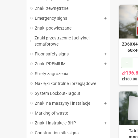
Znaki zewnętrzne
Emergency signs
Znaki podwieszane
Znaki przestrzenne | uchylne |
semaforowe
ZD60X40
60x4
Floor safety signs
-
Znaki PREMIUM
zł196.
Strefy zagrożenia
zł160.00
Naklejki kontrolne i przeglądowe
System Lockout-Tagout
Znaki na maszyny i instalacje
Marking of waste
Znaki i instrukcje BHP
Tabl
Construction site signs
moc