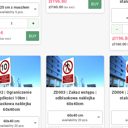
zł196.80
sta
BUY
zł160.00
25 cm z masztem
tax excl.
availability 5 pcs.
a
+
-
44
BUY
zł196.8
tax excl.
zł160.00
2 | Ograniczenie
ZD003 | Zakaz wstępu |
ZD004 | 
ędkości 10km |
odblaskowa naklejka
sta
laskowa naklejka
60x40cm
60x40cm
60x40 cm
availability 20 pcs.
a
60x40 cm
vailability 20 pcs.