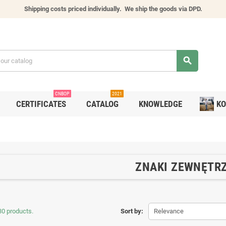
Shipping costs priced individually.
We ship the goods via DPD.
search
CNBOP
2021
CERTIFICATES
CATALOG
KNOWLEDGE
KO
ZNAKI ZEWNĘTR
30 products.
Sort by:
Relevance