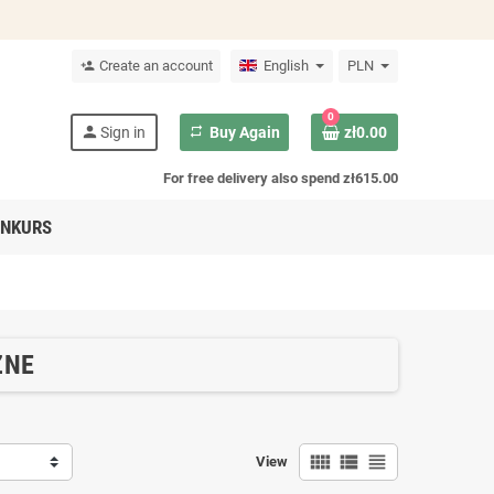
Create an account
English
PLN
person_add
0
person
Sign in
repeat
Buy Again
zł0.00
For free delivery also spend zł615.00
NKURS
ZNE
view_comfy
view_list
view_headline
View