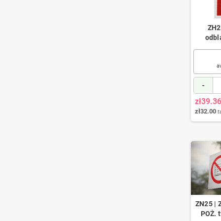
ZH2
odbl
a
-
zł39.3
zł32.00
t
ZN25 | 
POŻ. 