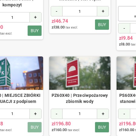
kompozyt
-
+
+
a
zł46.74
BUY
00
zł38.00
-
tax excl.
BUY
tax excl.
zł9.84
zł8.00
tax
 | MIEJSCE ZBIÓRKI
PZ60X40 | Przeciwpożarowy
PS60X40
UACJI z podpisem
zbiornik wody
stanowi
+
-
+
-
78
zł196.80
zł196.8
BUY
BUY
zł160.00
zł160.00
tax excl.
tax excl.