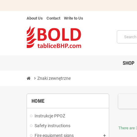
About Us
Contact
Write to Us
SHOP
chevron_right
Znaki zewnętrzne
HOME
Instrukcje PPOŻ
Safety instructions
There are 
Fire equipment signs