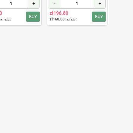
+
-
+
0
zł196.80
BUY
BUY
zł160.00
tax excl.
tax excl.