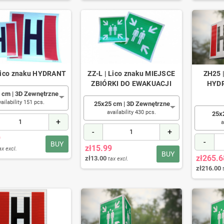
Lico znaku HYDRANT
ZZ-L | Lico znaku MIEJSCE
ZH25 
ZBIÓRKI DO EWAKUACJI
HYDR
 cm | 3D Zewnętrzne
vailability 151 pcs.
25x25 cm | 3D Zewnętrzne
availability 430 pcs.
25x
+
a
-
+
9
-
BUY
zł15.99
ax excl.
BUY
zł265.6
zł13.00
tax excl.
zł216.00