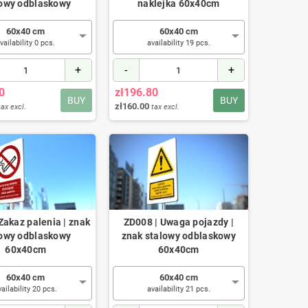
lowy odblaskowy
naklejka 60x40cm
60x40 cm
60x40 cm
vailability 0 pcs.
availability 19 pcs.
+
-
+
0
zł196.80
BUY
BUY
zł160.00
tax excl.
tax excl.
Zakaz palenia | znak
ZD008 | Uwaga pojazdy |
lowy odblaskowy
znak stalowy odblaskowy
60x40cm
60x40cm
60x40 cm
60x40 cm
vailability 20 pcs.
availability 21 pcs.