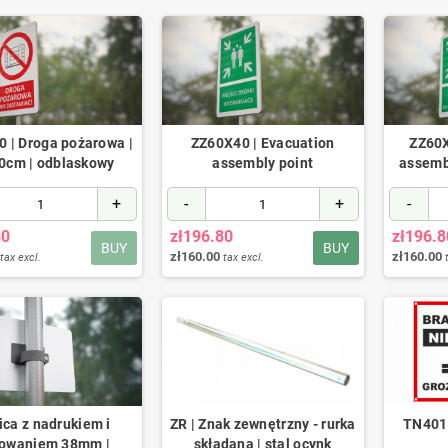
 | Droga pożarowa |
ZZ60X40 | Evacuation
ZZ60X
0cm | odblaskowy
assembly point
assembl
+
-
+
-
80
zł196.80
zł196.8
BUY
BUY
zł160.00
zł160.00
tax excl.
tax excl.
ica z nadrukiem i
ZR | Znak zewnętrzny - rurka
TN401 
owaniem 38mm |
składana | stal ocynk