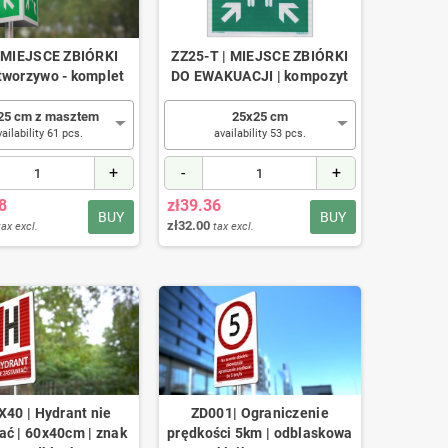
| MIEJSCE ZBIÓRKI
ZZ25-T | MIEJSCE ZBIÓRKI
tworzywo - komplet
DO EWAKUACJI | kompozyt
25 cm z masztem
25x25 cm
vailability 61 pcs.
availability 53 pcs.
+
-
+
8
zł39.36
BUY
BUY
zł32.00
tax excl.
tax excl.
40 | Hydrant nie
ZD001| Ograniczenie
ać | 60x40cm | znak
prędkości 5km | odblaskowa