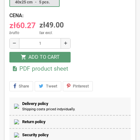
40x25 cm
-
5 pcs.
CENA:
zł60.27
zł49.00
brutto
tax excl.
remove
add
ADD TO CART
shopping_cart
PDF product sheet

Share
Tweet
Pinterest
Delivery policy
Shipping costs priced indyvidually.
Return policy
Security policy