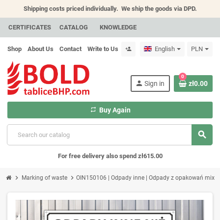
Shipping costs priced individually.
We ship the goods via DPD.
CERTIFICATES
CATALOG
KNOWLEDGE
Shop
About Us
Contact
Write to Us
English
PLN
person_add
0
person
Sign in
zł0.00
repeat
Buy Again
search
For free delivery also spend zł615.00
chevron_right
chevron_right
Marking of waste
OIN150106 | Odpady inne | Odpady z opakowań mix