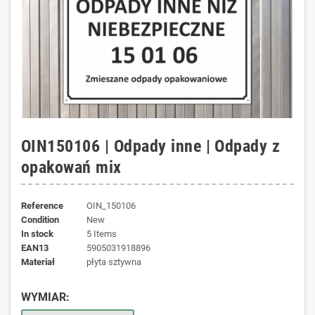
OIN150106 | Odpady inne | Odpady z
opakowań mix
Reference
OIN_150106
Condition
New
In stock
5 Items
EAN13
5905031918896
materiał
płyta sztywna
WYMIAR: