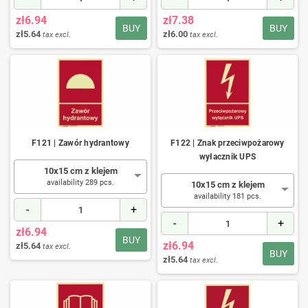
zł6.94
zł7.38
BUY
BUY
zł5.64
zł6.00
tax excl.
tax excl.
F121 | Zawór hydrantowy
F122 | Znak przeciwpożarowy
wyłacznik UPS
10x15 cm z klejem
availability 289 pcs.
10x15 cm z klejem
availability 181 pcs.
-
+
-
+
zł6.94
BUY
zł6.94
zł5.64
tax excl.
BUY
zł5.64
tax excl.