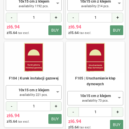
10x15 cm z klejem
10x15 cm z klejem
availability 1192 pcs.
availability 214 pcs.
-
+
-
+
zł6.94
zł6.94
BUY
BUY
zł5.64
zł5.64
tax excl.
tax excl.
F104 | Kurek instalacji gazowej
F105 | Uruchamianie klap
dymowych
10x15 cm z klejem
availability 221 pcs.
10x15 cm z klejem
availability 73 pcs.
-
+
-
+
zł6.94
BUY
zł6.94
zł5.64
tax excl.
BUY
zł5.64
tax excl.