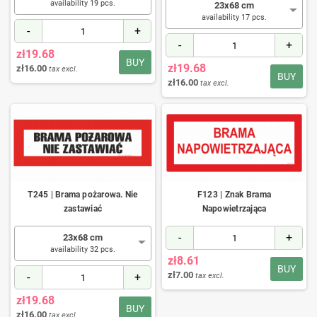
availability 19 pcs.
23x68 cm
availability 17 pcs.
-
+
-
+
zł19.68
BUY
zł19.68
zł16.00
tax excl.
BUY
zł16.00
tax excl.
T245 | Brama pożarowa. Nie
F123 | Znak Brama
zastawiać
Napowietrzająca
-
+
23x68 cm
availability 32 pcs.
zł8.61
BUY
zł7.00
-
+
tax excl.
zł19.68
BUY
zł16.00
tax excl.