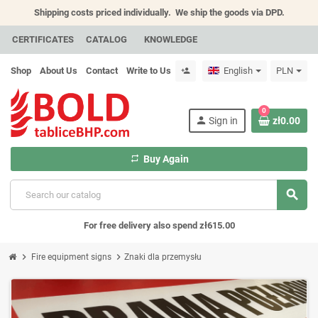
Shipping costs priced individually.
We ship the goods via DPD.
CERTIFICATES
CATALOG
KNOWLEDGE
Shop
About Us
Contact
Write to Us
English
PLN
person_add
0
person
Sign in
zł0.00
repeat
Buy Again
search
For free delivery also spend zł615.00
chevron_right
chevron_right
Fire equipment signs
Znaki dla przemysłu