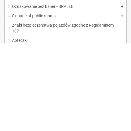
Oznakowanie bez barier - BRALLE
Signage of public rooms
Znaki bezpieczeństwa pojazdów zgodne z Regulaminem
107
Apteczki
Popularne
Merchant Center
BOLD - Reklama Poligrafia Roman Kacperski
tel:
+48 32 330 55 24 |
+48
508 130 193
e-mail:
sklep@tabliceBHP.com
address: 44-100 Gliwice, Sowińskiego 11