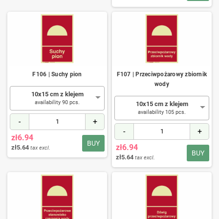
F106 | Suchy pion
F107 | Przeciwpożarowy zbiornik
wody
10x15 cm z klejem
availability 90 pcs.
10x15 cm z klejem
availability 105 pcs.
-
+
-
+
zł6.94
BUY
zł6.94
zł5.64
tax excl.
BUY
zł5.64
tax excl.