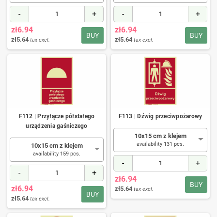
-
+
-
+
zł6.94
zł6.94
BUY
BUY
zł5.64
zł5.64
tax excl.
tax excl.
F112 | Przyłącze półstałego
F113 | Dźwig przeciwpożarowy
urządzenia gaśniczego
10x15 cm z klejem
availability 131 pcs.
10x15 cm z klejem
availability 159 pcs.
-
+
-
+
zł6.94
BUY
zł6.94
zł5.64
tax excl.
BUY
zł5.64
tax excl.