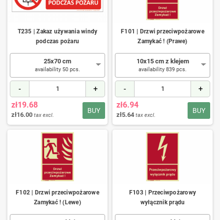
T235 | Zakaz używania windy
F101 | Drzwi przeciwpożarowe
podczas pożaru
Zamykać ! (Prawe)
25x70 cm
10x15 cm z klejem
availability 50 pcs.
availability 839 pcs.
-
+
-
+
zł19.68
zł6.94
BUY
BUY
zł16.00
zł5.64
tax excl.
tax excl.
F102 | Drzwi przeciwpożarowe
F103 | Przeciwpożarowy
Zamykać ! (Lewe)
wyłącznik prądu