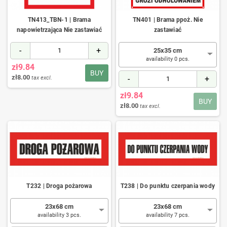
TN413_TBN-1 | Brama
TN401 | Brama ppoż. Nie
napowietrzająca Nie zastawiać
zastawiać
-
+
25x35 cm
availability 0 pcs.
zł9.84
BUY
zł8.00
-
+
tax excl.
zł9.84
BUY
zł8.00
tax excl.
T232 | Droga pożarowa
T238 | Do punktu czerpania wody
23x68 cm
23x68 cm
availability 3 pcs.
availability 7 pcs.