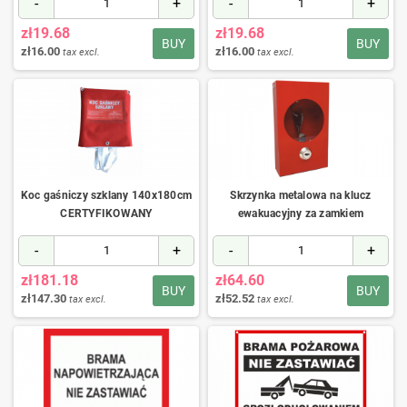
-
+
-
+
zł19.68
zł19.68
BUY
BUY
zł16.00
zł16.00
tax excl.
tax excl.
Koc gaśniczy szklany 140x180cm
Skrzynka metalowa na klucz
CERTYFIKOWANY
ewakuacyjny za zamkiem
-
+
-
+
zł181.18
zł64.60
BUY
BUY
zł147.30
zł52.52
tax excl.
tax excl.