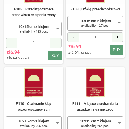
F108 | Przeciwpożarowe
F109 | Dźwig przeciwpożarowy
stanowisko czerpania wody
10x15 cm z klejem
availability 127 pcs.
10x15 cm z klejem
availability 113 pcs.
-
+
-
+
zł6.94
BUY
zł6.94
zł5.64
tax excl.
BUY
zł5.64
tax excl.
F110 | Otwieranie klap
F111 | Miejsce uruchamiania
przeciwpożarowych
urządzenia gaśniczego
10x15 cm z klejem
10x15 cm z klejem
availability 205 pcs.
availability 254 pcs.