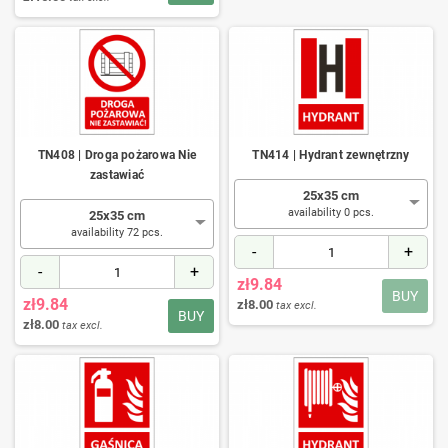
TN408 | Droga pożarowa Nie
TN414 | Hydrant zewnętrzny
zastawiać
25x35 cm
availability 0 pcs.
25x35 cm
availability 72 pcs.
-
+
-
+
zł9.84
BUY
zł9.84
zł8.00
tax excl.
BUY
zł8.00
tax excl.