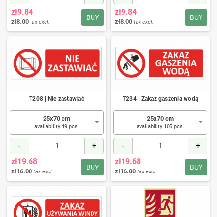
zł9.84
zł9.84
BUY
BUY
zł8.00
zł8.00
tax excl.
tax excl.
T208 | Nie zastawiać
T234 | Zakaz gaszenia wodą
25x70 cm
25x70 cm
availability 49 pcs.
availability 105 pcs.
-
+
-
+
zł19.68
zł19.68
BUY
BUY
zł16.00
zł16.00
tax excl.
tax excl.