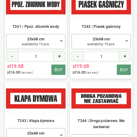
T241 | Ppoż. zbiornik wody
T242 | Piasek gaśniczy
23x68 cm
23x68 cm
availability 13 pcs.
availability 19 pcs.
-
+
-
+
zł19.68
zł19.68
BUY
BUY
zł16.00
zł16.00
tax excl.
tax excl.
T243 | Klapa dymowa
T244 | Droga pożarowa. Nie
zastawiać
23x68 cm