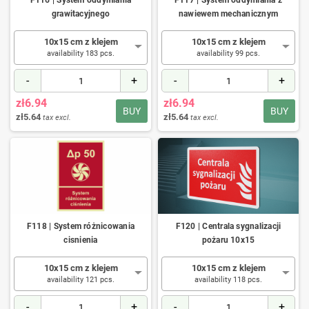
F116 | System oddymiania
F117 | System oddymiania z
grawitacyjnego
nawiewem mechanicznym
10x15 cm z klejem
10x15 cm z klejem
availability 183 pcs.
availability 99 pcs.
-
+
-
+
zł6.94
zł6.94
BUY
BUY
zł5.64
zł5.64
tax excl.
tax excl.
F118 | System różnicowania
F120 | Centrala sygnalizacji
cisnienia
pożaru 10x15
10x15 cm z klejem
10x15 cm z klejem
availability 121 pcs.
availability 118 pcs.
-
+
-
+