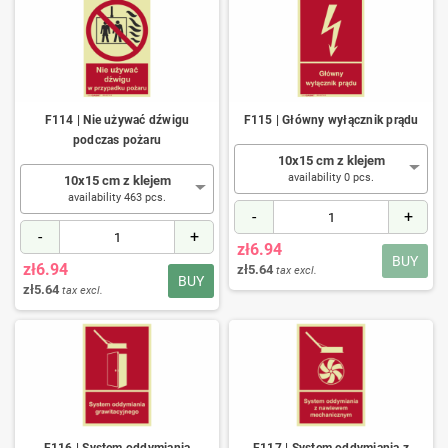
F114 | Nie używać dźwigu
F115 | Główny wyłącznik prądu
podczas pożaru
10x15 cm z klejem
availability 0 pcs.
10x15 cm z klejem
availability 463 pcs.
-
+
-
+
zł6.94
BUY
zł6.94
zł5.64
tax excl.
BUY
zł5.64
tax excl.