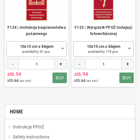
F124 | Instrukcja bezpieczeństwa
F125 | Wyłącznik PPOŻ instajacji
pożarowego
fotowoltaicznej
10x15 cm z klejem
10x15 cm z klejem
availability 41 pcs.
availability 174 pcs.
-
+
-
+
zł6.94
zł6.94
BUY
BUY
zł5.64
zł5.64
tax excl.
tax excl.
HOME
Instrukcje PPOŻ
Safety instructions