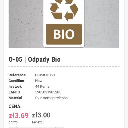
O-05 | Odpady Bio
Reference
O-05#15X21
Condition
New
In stock
44 Items
EAN13
5905031905285
materiał
folia samoprzylepna
CENA:
zł3.69
zł3.00
brutto
tax excl.