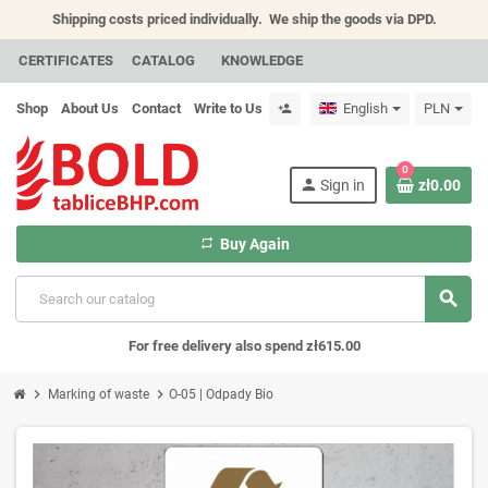
Shipping costs priced individually.
We ship the goods via DPD.
CERTIFICATES
CATALOG
KNOWLEDGE
Shop
About Us
Contact
Write to Us
English
PLN
person_add
0
person
Sign in
zł0.00
repeat
Buy Again
search
For free delivery also spend zł615.00
chevron_right
chevron_right
Marking of waste
O-05 | Odpady Bio