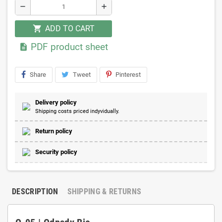
remove
add
ADD TO CART
shopping_cart
PDF product sheet

Share
Tweet
Pinterest
Delivery policy
Shipping costs priced indyvidually.
Return policy
Security policy
DESCRIPTION
SHIPPING & RETURNS