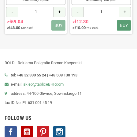
-
+
-
+
zł59.04
zł12.30
BUY
BUY
zł48.00
zł10.00
tax excl.
tax excl.
BOLD - Reklama Poligrafia Roman Kacperski
tel:
+48 32 330 55 24 |
+48
508 130 193
e-mail:
sklep@tabliceBHP.com
address: 44-100 Gliwice, Sowińskiego 11
tax ID No: PL 631 001 45 19
FOLLOW US
Facebook
YouTube
Pinterest
Instagram