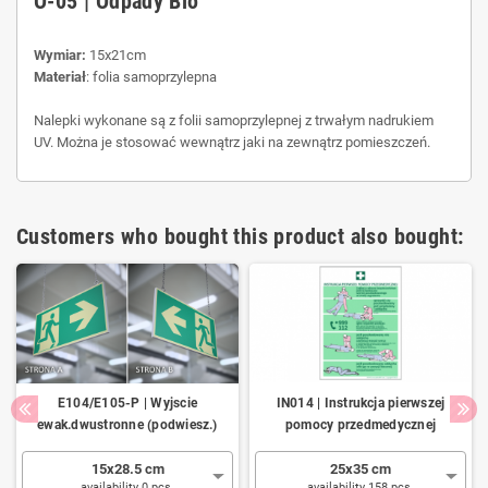
O-05 | Odpady Bio
Wymiar:
15x21cm
Materiał
: folia samoprzylepna
Nalepki wykonane są z folii samoprzylepnej z trwałym nadrukiem
UV. Można je stosować wewnątrz jaki na zewnątrz pomieszczeń.
Customers who bought this product also bought:
E104/E105-P | Wyjscie
IN014 | Instrukcja pierwszej
ewak.dwustronne (podwiesz.)
pomocy przedmedycznej
15x28.5 cm
25x35 cm
availability 0 pcs.
availability 158 pcs.