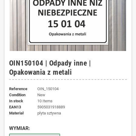
OIN150104 | Odpady inne |
Opakowania z metali
Reference
OIN_150104
Condition
New
In stock
10 Items
EAN13
5905031918889
materiał
płyta sztywna
WYMIAR: