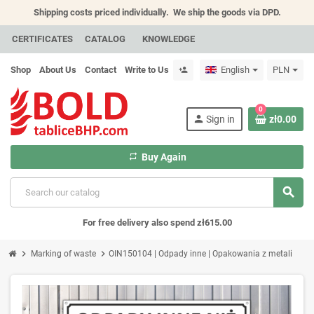
Shipping costs priced individually.
We ship the goods via DPD.
CERTIFICATES
CATALOG
KNOWLEDGE
Shop
About Us
Contact
Write to Us
English
PLN
person_add
0
person
Sign in
zł0.00
repeat
Buy Again
search
For free delivery also spend zł615.00
chevron_right
chevron_right
Marking of waste
OIN150104 | Odpady inne | Opakowania z metali