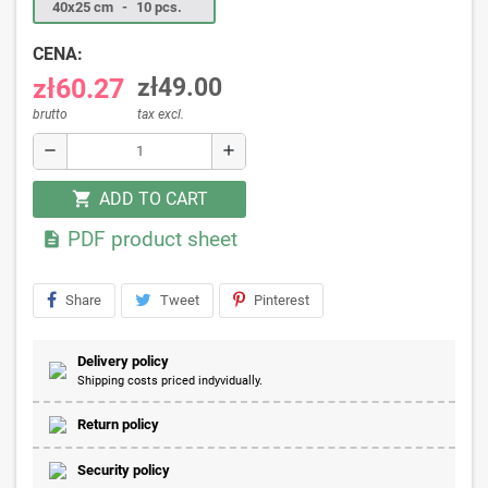
40x25 cm
-
10 pcs.
CENA:
zł60.27
zł49.00
brutto
tax excl.
remove
add
ADD TO CART
shopping_cart
PDF product sheet

Share
Tweet
Pinterest
Delivery policy
Shipping costs priced indyvidually.
Return policy
Security policy