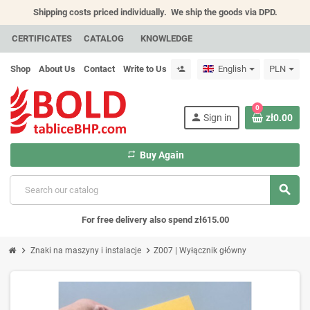
Shipping costs priced individually.
We ship the goods via DPD.
CERTIFICATES
CATALOG
KNOWLEDGE
Shop
About Us
Contact
Write to Us
English
PLN
person_add
0
person
Sign in
zł0.00
repeat
Buy Again
search
For free delivery also spend zł615.00
chevron_right
chevron_right
Znaki na maszyny i instalacje
Z007 | Wyłącznik główny