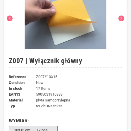
chevron_left
chevron_right
Z007 | Wyłącznik główny
Reference
Z007#10X15
Condition
New
In stock
17 Items
EAN13
5905031910883
materiał
płyta samoprzylepna
typ
toughONsticker
WYMIAR:
10x15 cm
-
17 pcs.