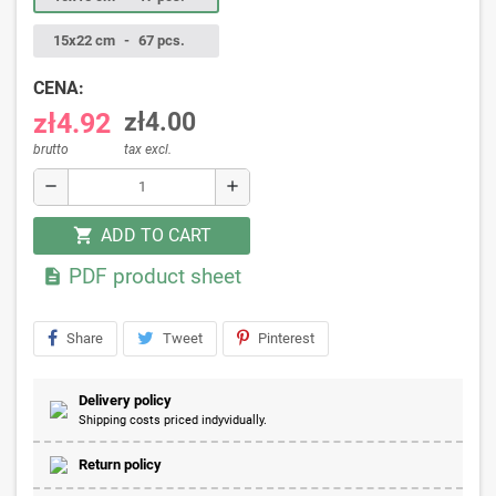
15x22 cm
-
67 pcs.
CENA:
zł4.92
zł4.00
brutto
tax excl.
remove
add
ADD TO CART
shopping_cart
PDF product sheet

Share
Tweet
Pinterest
Delivery policy
Shipping costs priced indyvidually.
Return policy