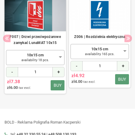
F007 | Drzwi przeciwpożarowe
Z006 | Rozdzielnia elektryczna
zamykać LunaMAT 10x15
10x15 cm
availability 165 pcs.
10x15 cm
availability 18 pcs.
-
+
-
+
zł4.92
BUY
zł7.38
zł4.00
tax excl.
BUY
zł6.00
tax excl.
BOLD - Reklama Poligrafia Roman Kacperski
tel:
+48 32 330 55 24 |
+48
508 130 193