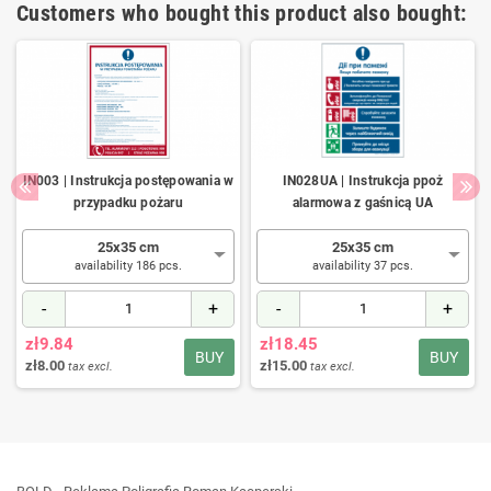
Customers who bought this product also bought:
IN003 | Instrukcja postępowania w
IN028UA | Instrukcja ppoż
przypadku pożaru
alarmowa z gaśnicą UA
25x35 cm
25x35 cm
availability 186 pcs.
availability 37 pcs.
-
+
-
+
zł9.84
zł18.45
BUY
BUY
zł8.00
zł15.00
tax excl.
tax excl.