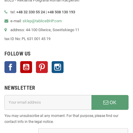
BOLD - Reklama Poligrafia Roman Kacperski
tel:
+48 32 330 55 24 |
+48
508 130 193
e-mail:
sklep@tabliceBHP.com
address: 44-100 Gliwice, Sowińskiego 11
tax ID No: PL 631 001 45 19
FOLLOW US
Facebook
YouTube
Pinterest
Instagram
NEWSLETTER
OK
You may unsubscribe at any moment. For that purpose, please find our
contact info in the legal notice.