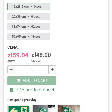
15x28.5 cm
-
0 pcs.
20x38 cm
-
0 pcs.
39x74 cm
-
62 pcs.
50x95 cm
-
19 pcs.
CENA:
zł59.04
zł48.00
brutto
tax excl.
remove
add
ADD TO CART
shopping_cart
PDF product sheet

Powiązane produkty: