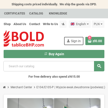
Shipping costs priced individually.
We ship the goods via DPD.
CERTIFICATES
CATALOG
KNOWLEDGE
Shop
About Us
Contact
Write to Us
English
PLN
person_add
0
person
Sign in
zł0.00
repeat
Buy Again
search
For free delivery also spend zł615.00
chevron_right
chevron_right
Merchant Center
E104/E105-P | Wyjscie ewak.dwustronne (podwiesz.)