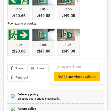
E104
E104-
E104-
zł20.66
zł49.08
zł49.08
Powiązane produkty:
E105
E105-
E105-
zł20.66
zł49.08
zł49.08
Share
Tweet
Notify me when available
Pinterest
Delivery policy
Shipping costs priced indyvidually.
Return policy