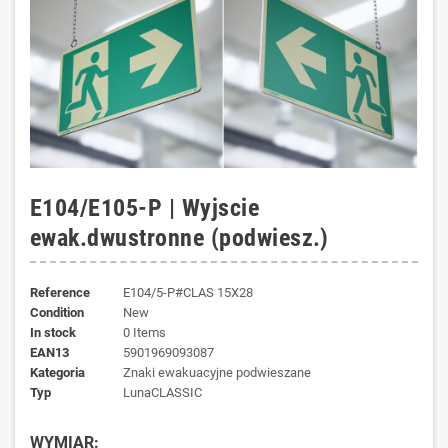
E104/E105-P | Wyjscie
ewak.dwustronne (podwiesz.)
Reference
E104/5-P#CLAS 15X28
Condition
New
In stock
0 Items
EAN13
5901969093087
kategoria
Znaki ewakuacyjne podwieszane
typ
LunaCLASSIC
WYMIAR: