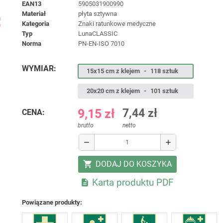
EAN13
5905031900990
materiał
płyta sztywna
ap
kategoria
Znaki ratunkowe medyczne
typ
LunaCLASSIC
norma
PN-EN-ISO 7010
WYMIAR:
15x15 cm z klejem
-
118 sztuk
20x20 cm z klejem
-
101 sztuk
9,15 zł
7,44 zł
CENA:
brutto
netto
remove
add
DODAJ DO KOSZYKA
shopping_cart
Karta produktu PDF

Powiązane produkty: