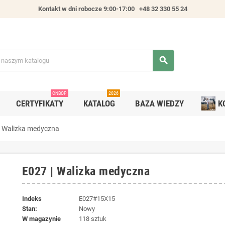
Kontakt w dni robocze 9:00-17:00
+48 32 330 55 24
search
CNBOP
2026
CERTYFIKATY
KATALOG
BAZA WIEDZY
K
| Walizka medyczna
E027 | Walizka medyczna
Indeks
E027#15X15
Stan:
Nowy
W magazynie
118 sztuk