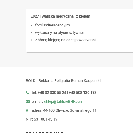
E027 | Walizka medyczna (z klejem)
fotoluminescencyjny
wykonany na płycie sztywnej
z błoną klejącą na całej powierzchni
BOLD - Reklama Poligrafia Roman Kacperski
tel:
+48 32 330 55 24 |
+48
508 130 193
e-mail:
sklep@tabliceBHP.com
adres: 44-100 Gliwice, Sowińskiego 11
NIP: 631 001 45 19