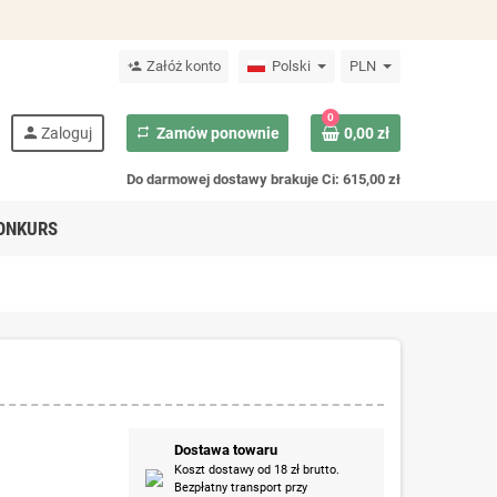
Załóż konto
Polski
PLN
person_add
0
person
Zaloguj
repeat
Zamów ponownie
0,00 zł
Do darmowej dostawy brakuje Ci: 615,00 zł
ONKURS
Dostawa towaru
Koszt dostawy od 18 zł brutto.
Bezpłatny transport przy