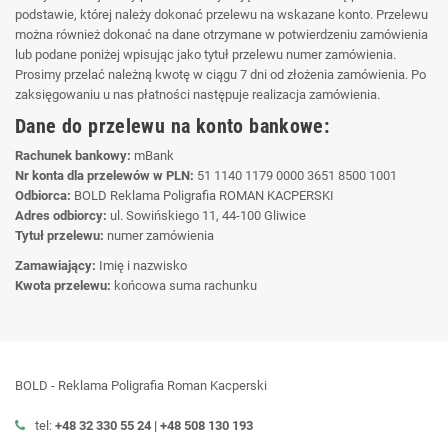
podstawie, której należy dokonać przelewu na wskazane konto. Przelewu
można również dokonać na dane otrzymane w potwierdzeniu zamówienia
lub podane poniżej wpisując jako tytuł przelewu numer zamówienia.
Prosimy przelać należną kwotę w ciągu 7 dni od złożenia zamówienia. Po
zaksięgowaniu u nas płatności następuje realizacja zamówienia.
Dane do przelewu na konto bankowe:
Rachunek bankowy:
mBank
Nr konta dla przelewów w PLN:
51 1140 1179 0000 3651 8500 1001
Odbiorca:
BOLD Reklama Poligrafia ROMAN KACPERSKI
Adres odbiorcy:
ul. Sowińskiego 11, 44-100 Gliwice
Tytuł przelewu:
numer zamówienia
Zamawiający:
Imię i nazwisko
Kwota przelewu:
końcowa suma rachunku
BOLD - Reklama Poligrafia Roman Kacperski
tel:
+48 32 330 55 24 |
+48
508 130 193