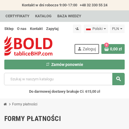
Kontakt w dni robocze 9:00-17:00
+48 32 330 55 24
CERTYFIKATY
KATALOG
BAZA WIEDZY
Sklep
O nas
Kontakt
Zapytaj
Polski
PLN
person_add
0
person
Zaloguj
0,00 zł
repeat
Zamów ponownie
search
Do darmowej dostawy brakuje Ci: 615,00 zł
chevron_right
Formy płatności
FORMY PŁATNOŚCI