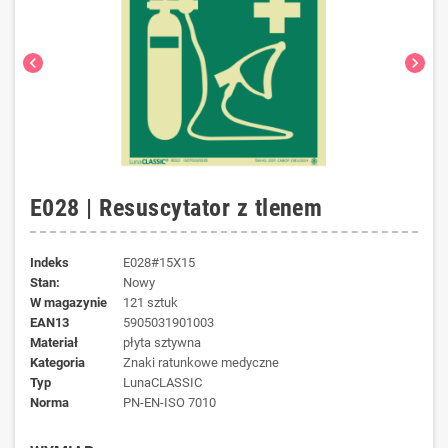
chevron_left
chevron_right
E028 | Resuscytator z tlenem
Indeks
E028#15X15
Stan:
Nowy
W magazynie
121 sztuk
EAN13
5905031901003
materiał
płyta sztywna
kategoria
Znaki ratunkowe medyczne
typ
LunaCLASSIC
norma
PN-EN-ISO 7010