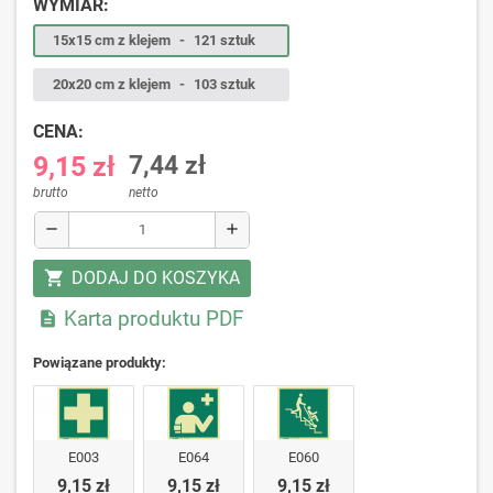
WYMIAR:
15x15 cm z klejem
-
121 sztuk
20x20 cm z klejem
-
103 sztuk
CENA:
9,15 zł
7,44 zł
brutto
netto
remove
add
DODAJ DO KOSZYKA
shopping_cart
Karta produktu PDF

Powiązane produkty:
E003
E064
E060
9,15 zł
9,15 zł
9,15 zł