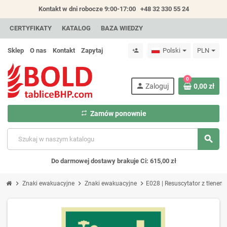
Kontakt w dni robocze 9:00-17:00
+48 32 330 55 24
CERTYFIKATY
KATALOG
BAZA WIEDZY
Sklep
O nas
Kontakt
Zapytaj
Polski
PLN
person_add
0
person
Zaloguj
0,00 zł
repeat
Zamów ponownie
search
Do darmowej dostawy brakuje Ci: 615,00 zł
chevron_right
chevron_right
chevron_right
Znaki ewakuacyjne
Znaki ewakuacyjne
E028 | Resuscytator z tlenem