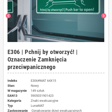
chevron_left
chevron_right
E306 | Pchnij by otworzyć! |
Oznaczenie Zamknięcia
przeciwpanicznego
Indeks
E306#MAT 64X15
Stan:
Nowy
W magazynie
149 sztuk
EAN13
5905031901423
kategoria
Znaki ewakuacyjne
typ
LunaMAT
zastosowanie
Oznakowanie drzwi ewakuacyjnych