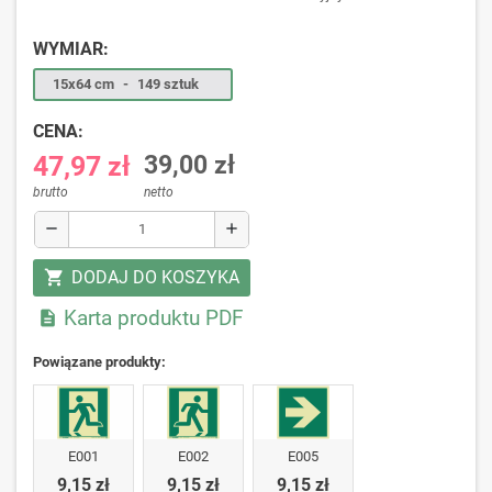
WYMIAR:
15x64 cm
-
149 sztuk
CENA:
47,97 zł
39,00 zł
brutto
netto
remove
add
DODAJ DO KOSZYKA
shopping_cart
Karta produktu PDF

Powiązane produkty:
E001
E002
E005
9,15 zł
9,15 zł
9,15 zł