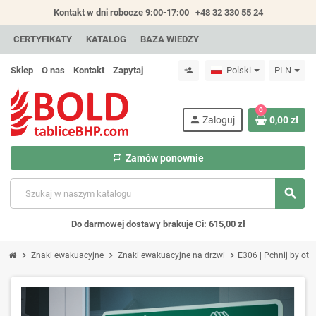
Kontakt w dni robocze 9:00-17:00
+48 32 330 55 24
CERTYFIKATY
KATALOG
BAZA WIEDZY
Sklep
O nas
Kontakt
Zapytaj
Polski
PLN
person_add
0
person
Zaloguj
0,00 zł
repeat
Zamów ponownie
search
Do darmowej dostawy brakuje Ci: 615,00 zł
chevron_right
chevron_right
chevron_right
Znaki ewakuacyjne
Znaki ewakuacyjne na drzwi
E306 | Pchnij by ot