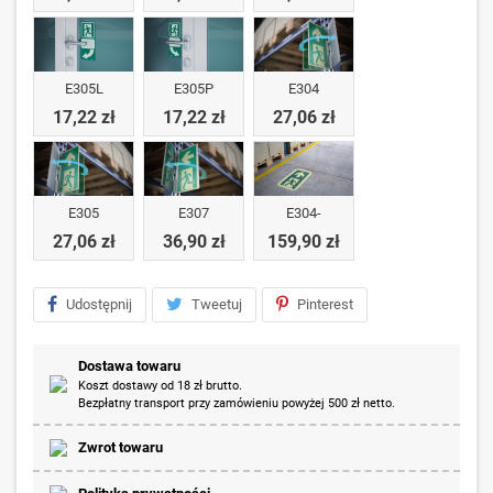
E305L
E305P
E304
17,22 zł
17,22 zł
27,06 zł
E305
E307
E304-
27,06 zł
36,90 zł
159,90 zł
Udostępnij
Tweetuj
Pinterest
Dostawa towaru
Koszt dostawy od 18 zł brutto.
Bezpłatny transport przy zamówieniu powyżej 500 zł netto.
Zwrot towaru