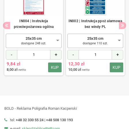
IN004 | Instrukcja
IN002 | Instrukcja ppoż alarmowa
przeciwpożarowa ogólna
bez windy PL
25x35 cm
25x35 cm
dostępne 248 szt.
dostępne 110 szt.
-
+
-
+
9,84 zł
12,30 zł
KUP
KUP
8,00 zł
10,00 zł
netto
netto
BOLD - Reklama Poligrafia Roman Kacperski
tel:
+48 32 330 55 24 |
+48
508 130 193
e-mail:
sklep@tabliceBHP.com