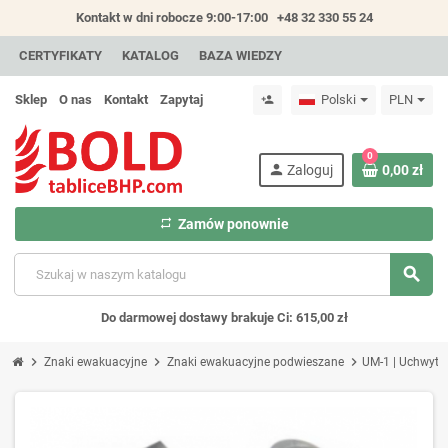
Kontakt w dni robocze 9:00-17:00
+48 32 330 55 24
CERTYFIKATY
KATALOG
BAZA WIEDZY
Sklep
O nas
Kontakt
Zapytaj
Polski
PLN
person_add
0
person
Zaloguj
0,00 zł
repeat
Zamów ponownie
search
Do darmowej dostawy brakuje Ci: 615,00 zł
chevron_right
chevron_right
chevron_right
Znaki ewakuacyjne
Znaki ewakuacyjne podwieszane
UM-1 | Uchwyt 