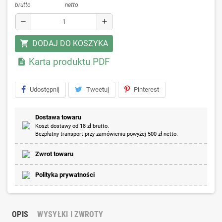
brutto
netto
remove
add
DODAJ DO KOSZYKA
shopping_cart
Karta produktu PDF

Udostępnij
Tweetuj
Pinterest
Dostawa towaru
Koszt dostawy od 18 zł brutto.
Bezpłatny transport przy zamówieniu powyżej 500 zł netto.
Zwrot towaru
Polityka prywatności
OPIS
WYSYŁKI I ZWROTY