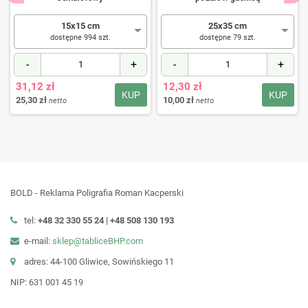
15x15 cm
25x35 cm
dostępne 994 szt.
dostępne 79 szt.
-
+
-
+
31,12 zł
12,30 zł
KUP
KUP
25,30 zł
10,00 zł
netto
netto
BOLD - Reklama Poligrafia Roman Kacperski
tel:
+48 32 330 55 24 |
+48
508 130 193
e-mail:
sklep@tabliceBHP.com
adres: 44-100 Gliwice, Sowińskiego 11
NIP: 631 001 45 19