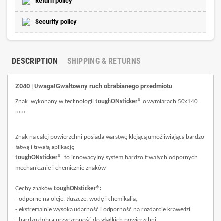
Return policy
Security policy
DESCRIPTION
SHIPPING & RETURNS
Z040 | Uwaga!Gwałtowny ruch obrabianego przedmiotu
Znak wykonany w technologii
toughONsticker®
o wymiarach 50x140
mm
Znak na całej powierzchni posiada warstwę klejącą umożliwiającą bardzo
łatwą i trwałą aplikację
toughONsticker®
to innowacyjny system bardzo trwałych odpornych
mechanicznie i chemicznie znaków
Cechy znaków
toughONsticker®:
- odporne na oleje, tłuszcze, wodę i chemikalia,
- ekstremalnie wysoka udarność i odporność na rozdarcie krawędzi
- bardzo dobra przyczepność do gładkich powierzchni