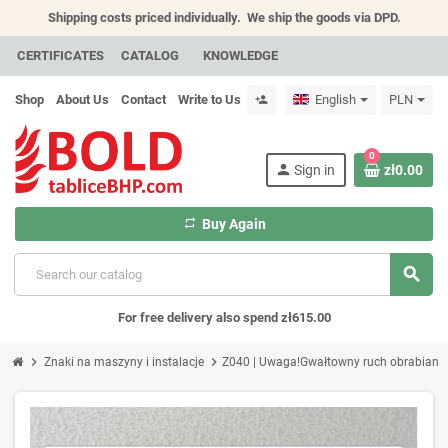
Shipping costs priced individually.
We ship the goods via DPD.
CERTIFICATES
CATALOG
KNOWLEDGE
Shop
About Us
Contact
Write to Us
English
PLN
person_add
0
person
Sign in
zł0.00
repeat
Buy Again
search
For free delivery also spend zł615.00
chevron_right
chevron_right
Znaki na maszyny i instalacje
Z040 | Uwaga!Gwałtowny ruch obrabiane