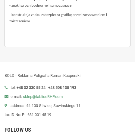
- znaki są ognioodporne i samogasnące
- konstrukcja znaku zabezpiecza grafikę przed zarysowaniem i
zniszczeniem
BOLD - Reklama Poligrafia Roman Kacperski
tel:
+48 32 330 55 24 |
+48
508 130 193
e-mail:
sklep@tabliceBHP.com
address: 44-100 Gliwice, Sowińskiego 11
tax ID No: PL 631 001 45 19
FOLLOW US