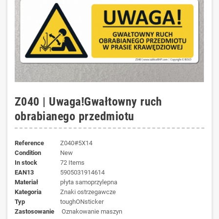
Z040 | Uwaga!Gwałtowny ruch
obrabianego przedmiotu
Reference
Z040#5X14
Condition
New
In stock
72 Items
EAN13
5905031914614
materiał
płyta samoprzylepna
kategoria
Znaki ostrzegawcze
typ
toughONsticker
zastosowanie
Oznakowanie maszyn