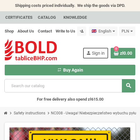
Shipping costs priced individually.
We ship the goods via DPD.
CERTIFICATES
CATALOG
KNOWLEDGE
Shop
About Us
Contact
Write to Us
English
PLN
person_add
0
person
Sign in
zł0.00
repeat
Buy Again
search
For free delivery also spend zł615.00
chevron_right
chevron_right
Safety instructions
NC008 - Uwaga! Niebezpieczeństwo wybuchu pyłu