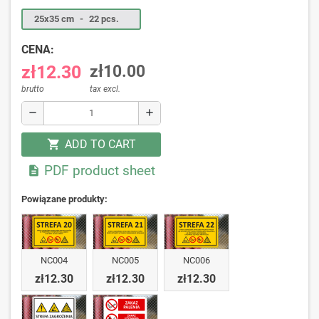
25x35 cm
-
22 pcs.
CENA:
zł12.30
zł10.00
brutto
tax excl.
remove
add
ADD TO CART
shopping_cart
PDF product sheet

Powiązane produkty:
NC004
NC005
NC006
zł12.30
zł12.30
zł12.30