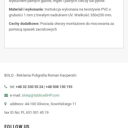
wybuchem palnych gazów, mgieł i palnych cieczy lub pyłów.
Materiał i wykonanie
: Instrukcja wykonana na tworzywie PVC o
grubości 1 mm z trwałym nadrukiem UV. Wielkość 350x250 mm.
Cechy dodatkowe:
Posiada otwory montażowe do mocowania za
pomocą opasek zaciskowych
BOLD - Reklama Poligrafia Roman Kacperski
tel:
+48 32 330 55 24 |
+48
508 130 193
e-mail:
sklep@tabliceBHP.com
address: 44-100 Gliwice, Sowińskiego 11
tax ID No: PL 631 001 45 19
FOLLOW US