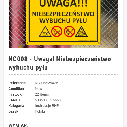
NC008 - Uwaga! Niebezpieczeństwo
wybuchu pyłu
Reference
NC008#25X35
Condition
New
In stock
22 Items
EAN13
5905031916663
kategoria
Instrukcje BHP
język
Polski
WYMIAR: