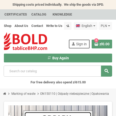
Shipping costs priced individually.
We ship the goods via DPD.
CERTIFICATES
CATALOG
KNOWLEDGE
Shop
About Us
Contact
Write to Us
English
PLN
person_add
0
person
Sign in
zł0.00
repeat
Buy Again
search
For free delivery also spend zł615.00
chevron_right
chevron_right
Marking of waste
ON150110 | Odpady niebezpieczne | Opakowania