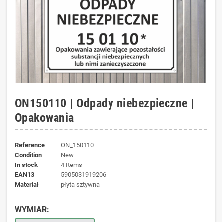
ON150110 | Odpady niebezpieczne |
Opakowania
Reference
ON_150110
Condition
New
In stock
4 Items
EAN13
5905031919206
materiał
płyta sztywna
WYMIAR: