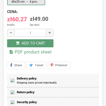
40x25 cm
-
4 pcs.
CENA:
zł60.27
zł49.00
brutto
tax excl.
remove
add
ADD TO CART
shopping_cart
PDF product sheet

Share
Tweet
Pinterest
Delivery policy
Shipping costs priced indyvidually.
Return policy
Security policy