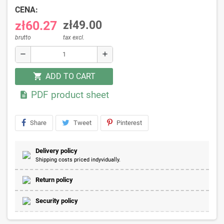
CENA:
zł60.27
zł49.00
brutto
tax excl.
remove
add
ADD TO CART
shopping_cart
PDF product sheet

Share
Tweet
Pinterest
Delivery policy
Shipping costs priced indyvidually.
Return policy
Security policy