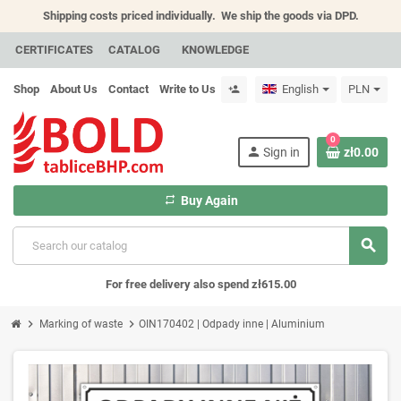
Shipping costs priced individually.
We ship the goods via DPD.
CERTIFICATES
CATALOG
KNOWLEDGE
Shop
About Us
Contact
Write to Us
English
PLN
person_add
0
person
Sign in
zł0.00
repeat
Buy Again
search
For free delivery also spend zł615.00
chevron_right
chevron_right
Marking of waste
OIN170402 | Odpady inne | Aluminium