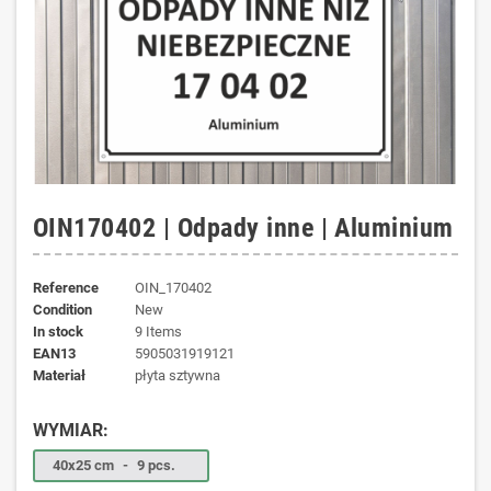
OIN170402 | Odpady inne | Aluminium
Reference
OIN_170402
Condition
New
In stock
9 Items
EAN13
5905031919121
materiał
płyta sztywna
WYMIAR:
40x25 cm
-
9 pcs.