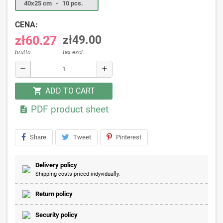
40x25 cm
-
10 pcs.
CENA:
zł60.27
zł49.00
brutto
tax excl.
remove
add
ADD TO CART
shopping_cart
PDF product sheet

Share
Tweet
Pinterest
Delivery policy
Shipping costs priced indyvidually.
Return policy
Security policy