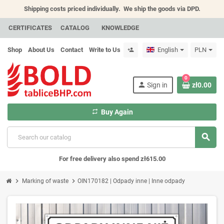
Shipping costs priced individually.
We ship the goods via DPD.
CERTIFICATES
CATALOG
KNOWLEDGE
Shop
About Us
Contact
Write to Us
English
PLN
person_add
0
person
Sign in
zł0.00
repeat
Buy Again
search
For free delivery also spend zł615.00
chevron_right
chevron_right
Marking of waste
OIN170182 | Odpady inne | Inne odpady