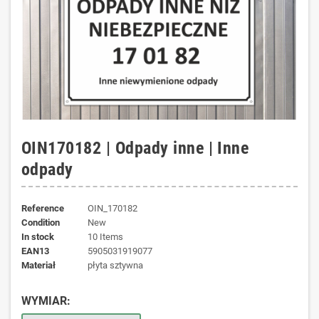
OIN170182 | Odpady inne | Inne
odpady
Reference
OIN_170182
Condition
New
In stock
10 Items
EAN13
5905031919077
materiał
płyta sztywna
WYMIAR: