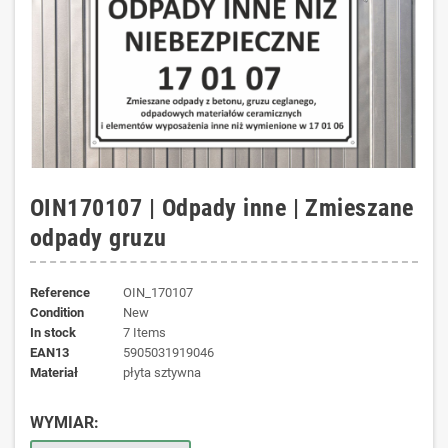
OIN170107 | Odpady inne | Zmieszane
odpady gruzu
Reference
OIN_170107
Condition
New
In stock
7 Items
EAN13
5905031919046
materiał
płyta sztywna
WYMIAR: