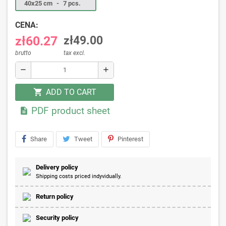
40x25 cm
-
7 pcs.
CENA:
zł60.27
zł49.00
brutto
tax excl.
remove
add
ADD TO CART
shopping_cart
PDF product sheet

Share
Tweet
Pinterest
Delivery policy
Shipping costs priced indyvidually.
Return policy
Security policy