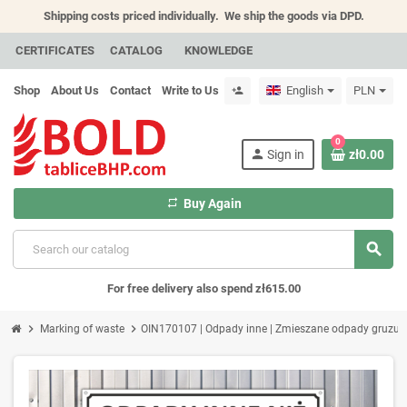
Shipping costs priced individually.
We ship the goods via DPD.
CERTIFICATES
CATALOG
KNOWLEDGE
Shop
About Us
Contact
Write to Us
English
PLN
person_add
0
person
Sign in
zł0.00
repeat
Buy Again
search
For free delivery also spend zł615.00
chevron_right
chevron_right
Marking of waste
OIN170107 | Odpady inne | Zmieszane odpady gruzu