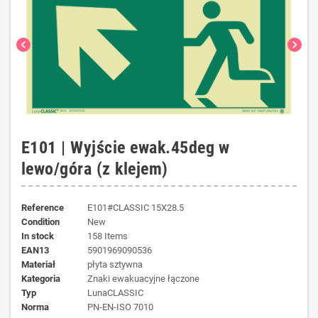
chevron_left
chevron_right
E101 | Wyjście ewak.45deg w
lewo/góra (z klejem)
Reference
E101#CLASSIC 15X28.5
Condition
New
In stock
158 Items
EAN13
5901969090536
materiał
płyta sztywna
kategoria
Znaki ewakuacyjne łączone
typ
LunaCLASSIC
norma
PN-EN-ISO 7010