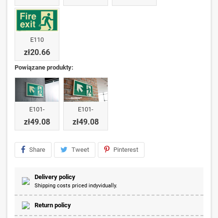
E110
zł20.66
Powiązane produkty:
E101-
E101-
zł49.08
zł49.08
Share
Tweet
Pinterest
Delivery policy
Shipping costs priced indyvidually.
Return policy