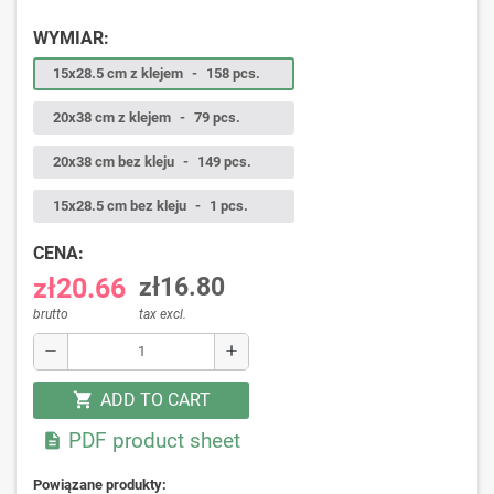
WYMIAR:
15x28.5 cm z klejem
-
158 pcs.
20x38 cm z klejem
-
79 pcs.
20x38 cm bez kleju
-
149 pcs.
15x28.5 cm bez kleju
-
1 pcs.
CENA:
zł20.66
zł16.80
brutto
tax excl.
remove
add
ADD TO CART
shopping_cart
PDF product sheet

Powiązane produkty: