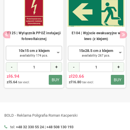
F125 | Wyłącznik PPOŻ instajacji
E104 | Wyjscie ewakuacyjne w
fotowoltaicznej
lewo (z klejem)
10x15 cm z klejem
15x28.5 cm z klejem
availability 174 pcs.
availability 267 pcs.
-
+
-
+
zł6.94
zł20.66
BUY
BUY
zł5.64
zł16.80
tax excl.
tax excl.
BOLD - Reklama Poligrafia Roman Kacperski
tel:
+48 32 330 55 24 |
+48
508 130 193