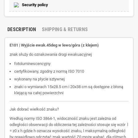
Security policy
DESCRIPTION
SHIPPING & RETURNS
E101 | Wyjście ewak.45deg w lewo/góra (z klejem)
znak służy do oznakowania drogi ewakuacyjnej
fotoluminescencyjny
certyfikowany, zgodny z normą ISO 7010
wykonany na płycie sztywnej
znaki o wymiarach 15x28.5 cm i 20x38 cm są dostępne z błoną
klejącą na całej powierzchni
Jak dobrać wielkość znaku?
Według normy ISO 3864-1, widoczność znaku jest zależna od
odległości obserwacji do obliczenia tej zależności stosuje się wzór l
= z0 x h gdzie h oznacza wysokość znaku, l maksymalną odległość
by prawidłowo odczytać znak wartość Z0 może wahać dla różnych