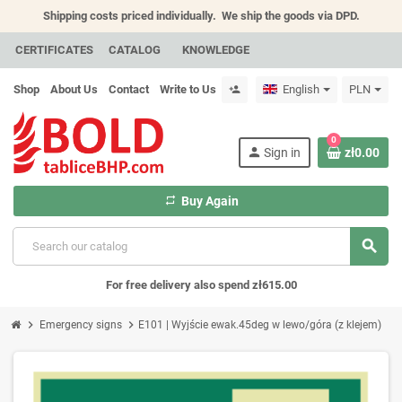
Shipping costs priced individually.
We ship the goods via DPD.
CERTIFICATES
CATALOG
KNOWLEDGE
Shop
About Us
Contact
Write to Us
English
PLN
person_add
0
person
Sign in
zł0.00
repeat
Buy Again
search
For free delivery also spend zł615.00
chevron_right
chevron_right
Emergency signs
E101 | Wyjście ewak.45deg w lewo/góra (z klejem)