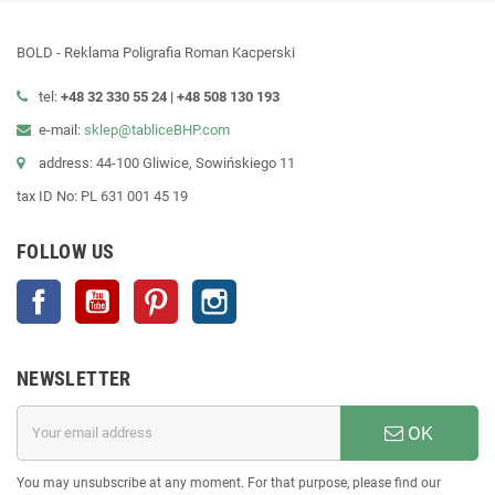
BOLD - Reklama Poligrafia Roman Kacperski
tel:
+48 32 330 55 24 |
+48
508 130 193
e-mail:
sklep@tabliceBHP.com
address: 44-100 Gliwice, Sowińskiego 11
tax ID No: PL 631 001 45 19
FOLLOW US
Facebook
YouTube
Pinterest
Instagram
NEWSLETTER
OK
You may unsubscribe at any moment. For that purpose, please find our