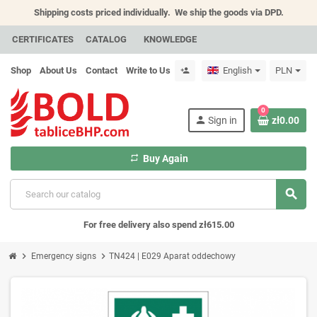
Shipping costs priced individually.
We ship the goods via DPD.
CERTIFICATES
CATALOG
KNOWLEDGE
Shop
About Us
Contact
Write to Us
English
PLN
person_add
0
person
Sign in
zł0.00
repeat
Buy Again
search
For free delivery also spend zł615.00
chevron_right
chevron_right
Emergency signs
TN424 | E029 Aparat oddechowy