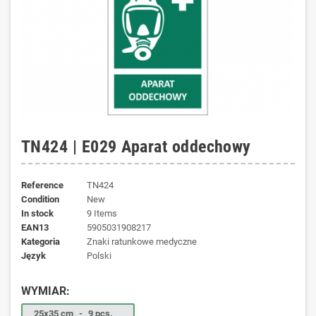
TN424 | E029 Aparat oddechowy
Reference
TN424
Condition
New
In stock
9 Items
EAN13
5905031908217
kategoria
Znaki ratunkowe medyczne
język
Polski
WYMIAR:
25x35 cm
-
9 pcs.