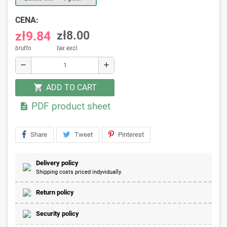
CENA:
zł9.84
zł8.00
brutto
tax excl.
remove
add
ADD TO CART
shopping_cart
PDF product sheet

Share
Tweet
Pinterest
Delivery policy
Shipping costs priced indyvidually.
Return policy
Security policy