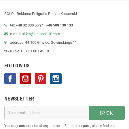
BOLD - Reklama Poligrafia Roman Kacperski
tel:
+48 32 330 55 24 |
+48
508 130 193
e-mail:
sklep@tabliceBHP.com
address: 44-100 Gliwice, Sowińskiego 11
tax ID No: PL 631 001 45 19
FOLLOW US
Facebook
YouTube
Pinterest
Instagram
NEWSLETTER
OK
You may unsubscribe at any moment. For that purpose, please find our