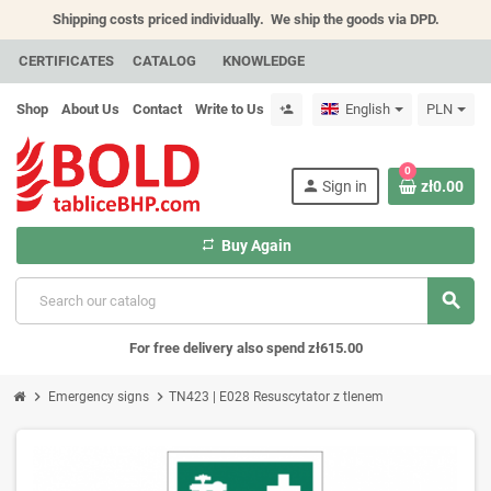
Shipping costs priced individually.
We ship the goods via DPD.
CERTIFICATES
CATALOG
KNOWLEDGE
Shop
About Us
Contact
Write to Us
English
PLN
person_add
0
person
Sign in
zł0.00
repeat
Buy Again
search
For free delivery also spend zł615.00
chevron_right
chevron_right
Emergency signs
TN423 | E028 Resuscytator z tlenem