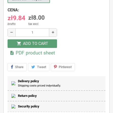
CENA:
zł9.84
zł8.00
brutto
tax excl.
remove
add
ADD TO CART
shopping_cart
PDF product sheet

Share
Tweet
Pinterest
Delivery policy
Shipping costs priced indyvidually.
Return policy
Security policy