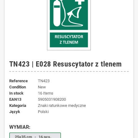
TN423 | E028 Resuscytator z tlenem
Reference
TN423
Condition
New
In stock
16 Items
EAN13
5905031908200
kategoria
Znaki ratunkowe medyczne
język
Polski
WYMIAR:
25x35 cm
-
16 pcs.