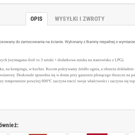
OPIS
WYSYŁKI I ZWROTY
tosowany do zamocowania na ścianie. Wykonany z tkaniny niepalnej o wymiar
wych (wymagana ilość to 3 sztuki + dodatkowa sztuka na stanowisko z LPG).
inku, na kempingu, w kuchni. Kocem pokrywamy źródło ognia, a obrzeża dokładnie
wpożarowy. Doskonale sprawdza się w domu przy gaszeniu płonącego tłuszczu na pa
zy temperaturze powyżej 600°C zaczyna tracić swoje właściwości i zaczyna się top
również: