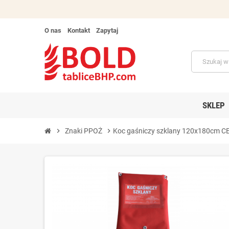
O nas
Kontakt
Zapytaj
SKLEP
chevron_right
Znaki PPOŻ
chevron_right
Koc gaśniczy szklany 120x180cm