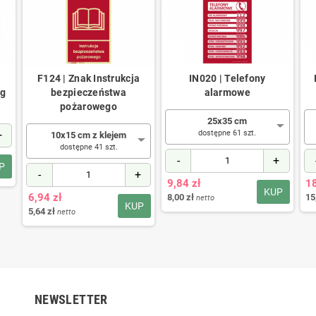
F124 | Znak Instrukcja
IN020 | Telefony
kg
bezpieczeństwa
alarmowe
pożarowego
25x35 cm
+
dostępne 61 szt.
10x15 cm z klejem
dostępne 41 szt.
-
+
P
-
+
9,84 zł
18
KUP
6,94 zł
8,00 zł
15
netto
KUP
5,64 zł
netto
NEWSLETTER