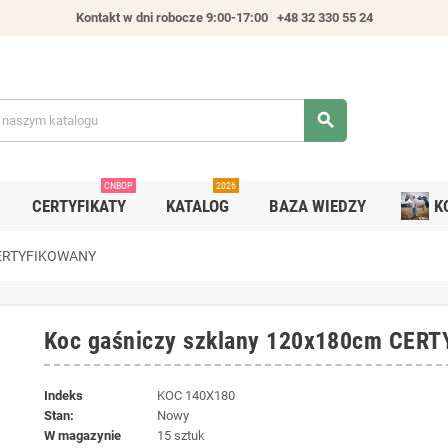
Kontakt w dni robocze 9:00-17:00
+48 32 330 55 24
search
CNBOP
2026
CERTYFIKATY
KATALOG
BAZA WIEDZY
K
 CERTYFIKOWANY
Koc gaśniczy szklany 120x180cm CER
Indeks
KOC 140X180
Stan:
Nowy
W magazynie
15 sztuk