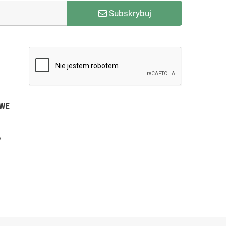
Subskrybuj
WE
y