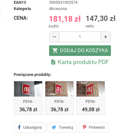
EAN13
5905031902574
kategoria
Akcesoria
ap
181,18 zł
147,30 zł
CENA:
brutto
netto
remove
add
DODAJ DO KOSZYKA
shopping_cart
Karta produktu PDF

Powiązane produkty:
F016-
F016-
F016-
36,78 zł
36,78 zł
49,08 zł
Udostępnij
Tweetuj
Pinterest