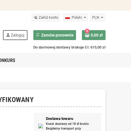
Załóż konto
Polski
PLN
person_add
0
person
Zaloguj
repeat
Zamów ponownie
0,00 zł
Do darmowej dostawy brakuje Ci: 615,00 zł
ONKURS
TYFIKOWANY
Dostawa towaru
Koszt dostawy od 18 zł brutto.
Bezpłatny transport przy