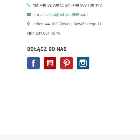
tel:
+48 32 330 55 24 |
+48
508 130 193
e-mail:
sklep@tabliceBHP.com
adres: 44-100 Gliwice, Sowińskiego 11
NIP: 631 001 45 19
DOŁĄCZ DO NAS
Facebook
YouTube
Pinterest
Instagram