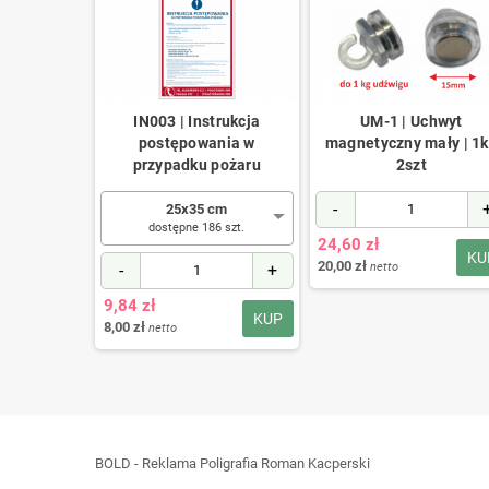
zawór gazu
IN003 | Instrukcja
UM-1 | Uchwyt
postępowania w
magnetyczny mały | 1
przypadku pożaru
2szt
cm
 szt.
-
25x35 cm
+
dostępne 186 szt.
24,60 zł
KU
20,00 zł
-
+
netto
KUP
9,84 zł
KUP
8,00 zł
netto
BOLD - Reklama Poligrafia Roman Kacperski