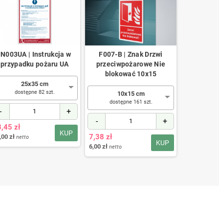
IN003UA | Instrukcja w
F007-B | Znak Drzwi
F101 |
przypadku pożaru UA
przeciwpożarowe Nie
przec
blokować 10x15
Zamyka
25x35 cm
dostępne 82 szt.
10x15 cm
10x15
dostępne 161 szt.
dostę
-
+
-
+
-
,45 zł
KUP
7,38 zł
6,94 zł
,00 zł
netto
KUP
6,00 zł
5,64 zł
netto
netto