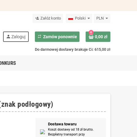
Załóż konto
Polski
PLN
person_add
0
person
Zaloguj
repeat
Zamów ponownie
0,00 zł
Do darmowej dostawy brakuje Ci: 615,00 zł
ONKURS
(znak podłogowy)
Dostawa towaru
Koszt dostawy od 18 zł brutto.
Bezpłatny transport przy