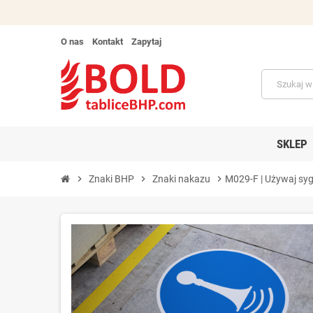
O nas
Kontakt
Zapytaj
SKLEP
chevron_right
Znaki BHP
chevron_right
Znaki nakazu
chevron_right
M029-F | Używaj sy