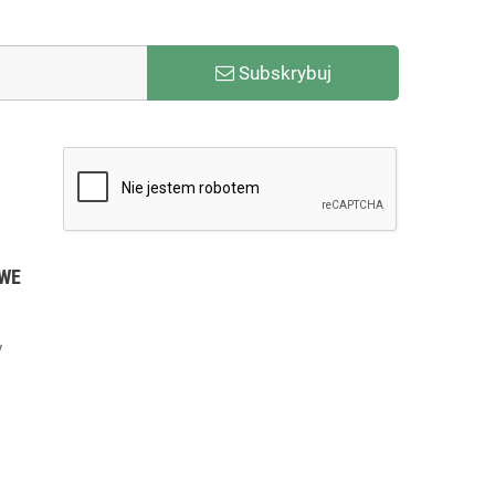
Subskrybuj
WE
y