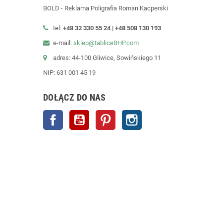
BOLD - Reklama Poligrafia Roman Kacperski
tel:
+48 32 330 55 24 |
+48
508 130 193
e-mail:
sklep@tabliceBHP.com
adres: 44-100 Gliwice, Sowińskiego 11
NIP: 631 001 45 19
DOŁĄCZ DO NAS
Facebook
YouTube
Pinterest
Instagram