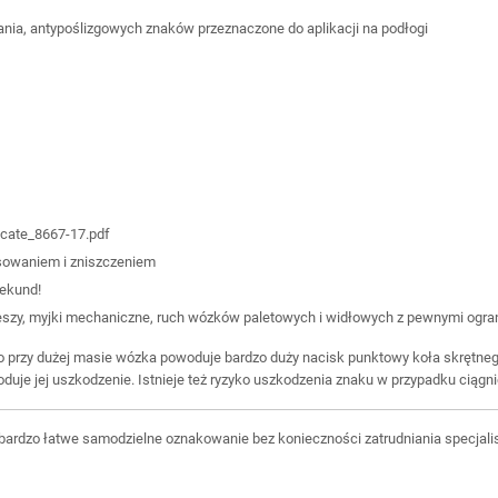
nia, antypoślizgowych znaków przeznaczone do aplikacji na podłogi
icate_8667-17.pdf
ysowaniem i zniszczeniem
sekund!
pieszy, myjki mechaniczne, ruch wózków paletowych i widłowych z pewnymi ogra
co przy dużej masie wózka powoduje bardzo duży nacisk punktowy koła skrętne
duje jej uszkodzenie. Istnieje też ryzyko uszkodzenia znaku w przypadku ciągn
rdzo łatwe samodzielne oznakowanie bez konieczności zatrudniania specjalis