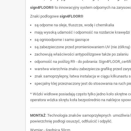
sign4FLOOR®
to innowacyjny system odpornych na zarysowa
Znaki podłogowe
sign4FLOOR®
są odporne na oleje, tłuszcze, wodę i chemikalia
mają wysoką udarność i odporność na rozdarcie krawędzi
są ognioodporne i samo gasnące
są zabezpieczone przed promieniowaniem UV (nie żółkną)
zachowują właściwości antypoślizgowe także po zalaniu
odporność na poślizg R9 - do pobrania:
Sign4FLOOR_certif
warstwa wierzchnia znaku zabezpiecza grafikę przed zar
znak samoprzylepny, łatwa instalacja w ciągu kilkunastu 
specjalny klej przeznaczony jest do stosowania na ruch 
* Wózki widłowe posiadają często tylko jedno koło skrętne 
operatora wózka skrętu koła bezpośrednio na naklejce spowo
MONTAŻ
:Technologia znaków samoprzylepnych umożliwia ba
powierzchnię podłogi osuszyć, odtłuścić i odpylić.
Wymiar - średnica 50cm