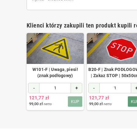
Klienci którzy zakupili ten produkt kupili 
W101-F | Uwaga, piesi!
B20-F | Znak PODŁOG
(znak podłogowy)
| Zakaz STOP | 50x50
-
+
-
121,77 zł
121,77 zł
KUP
KU
99,00 zł
99,00 zł
netto
netto