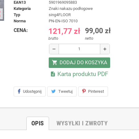
EAN13
5901969095883
kategoria
Znaki nakazu podłogowe
ap
typ
sing4FLOOR
norma
PN-EN-ISO 7010
121,77 zł
99,00 zł
CENA:
brutto
netto
remove
add
DODAJ DO KOSZYKA
shopping_cart
Karta produktu PDF

Udostępnij
Tweetuj
Pinterest
OPIS
WYSYŁKI I ZWROTY