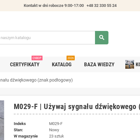
Kontakt w dni robocze 9:00-17:00
+48 32 330 55 24
search
CNBOP
2026
CERTYFIKATY
KATALOG
BAZA WIEDZY
K
gnału dźwiękowego (znak podłogowy)
M029-F | Używaj sygnału dźwiękowego 
Indeks
M029-F
Stan:
Nowy
W magazynie
23 sztuk