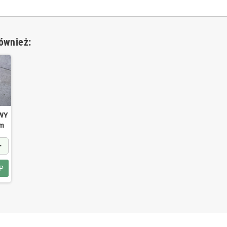
również:
OWY
cm
+
P