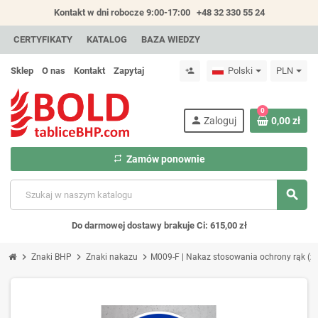
Kontakt w dni robocze 9:00-17:00
+48 32 330 55 24
CERTYFIKATY
KATALOG
BAZA WIEDZY
Sklep
O nas
Kontakt
Zapytaj
Polski
PLN
person_add
0
person
Zaloguj
0,00 zł
repeat
Zamów ponownie
search
Do darmowej dostawy brakuje Ci: 615,00 zł
chevron_right
chevron_right
chevron_right
Znaki BHP
Znaki nakazu
M009-F | Nakaz stosowania ochrony rąk (z