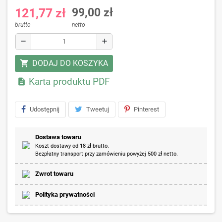
121,77 zł
99,00 zł
brutto
netto
remove
add
DODAJ DO KOSZYKA
shopping_cart
Karta produktu PDF

Udostępnij
Tweetuj
Pinterest
Dostawa towaru
Koszt dostawy od 18 zł brutto.
Bezpłatny transport przy zamówieniu powyżej 500 zł netto.
Zwrot towaru
Polityka prywatności