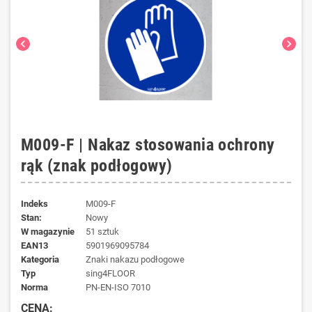
chevron_left
chevron_right
M009-F | Nakaz stosowania ochrony
rąk (znak podłogowy)
Indeks
M009-F
Stan:
Nowy
W magazynie
51 sztuk
EAN13
5901969095784
kategoria
Znaki nakazu podłogowe
typ
sing4FLOOR
norma
PN-EN-ISO 7010
CENA: