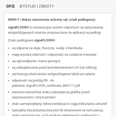
OPIS
WYSYŁKI I ZWROTY
M009-F | Nakaz stosowania ochrony rąk (znak podłogowy)
sign4FLOOR®
to innowacyjny system odpornych na zarysowania,
antypoślizgowych znaków przeznaczone do aplikacji na podłogi
Znaki podłogowe
sign4FLOOR®
są odporne na oleje, tłuszcze, wodę i chemikalia
mają wysoką udarność i odporność na rozdarcie krawędzi
są ognioodporne i samo gasnące
są zabezpieczone przed promieniowaniem UV (nie żółkną)
zachowują właściwości antypoślizgowe także po zalaniu
odporność na poślizg R9 - do
pobrania:
Sign4FLOOR_certificate_8667-17.pdf
warstwa wierzchnia znaku zabezpiecza grafikę przed
zarysowaniem i zniszczeniem
znak samoprzylepny, łatwa instalacja w ciągu kilkunastu sekund!
specjalny klej przeznaczony jest do stosowania na ruch pieszy,
myjki mechaniczne, ruch wózków paletowych i widłowych z