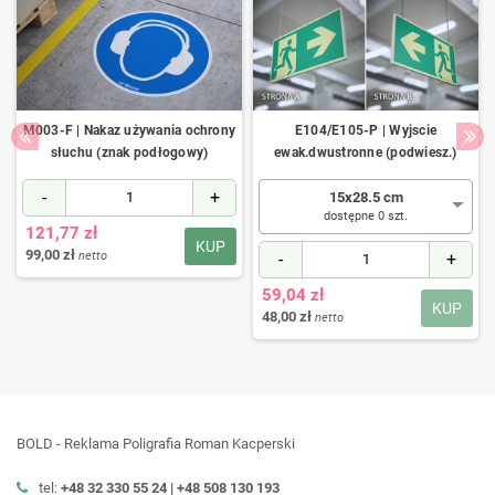
M003-F | Nakaz używania ochrony
E104/E105-P | Wyjscie
słuchu (znak podłogowy)
ewak.dwustronne (podwiesz.)
-
+
15x28.5 cm
dostępne 0 szt.
121,77 zł
KUP
99,00 zł
netto
-
+
59,04 zł
KUP
48,00 zł
netto
BOLD - Reklama Poligrafia Roman Kacperski
tel:
+48 32 330 55 24 |
+48
508 130 193