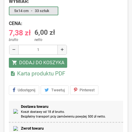
WYMIAR:
5x14 cm
-
33 sztuk
CENA:
7,38 zł
6,00 zł
brutto
netto
remove
add
DODAJ DO KOSZYKA
shopping_cart
Karta produktu PDF

Udostępnij
Tweetuj
Pinterest
Dostawa towaru
Koszt dostawy od 18 zł brutto.
Bezpłatny transport przy zamówieniu powyżej 500 zł netto.
Zwrot towaru