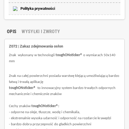
Polityka prywatności
OPIS
WYSYŁKI I ZWROTY
Z072 | Zakaz zdejmowania osłon
Znak wykonany w technologii
toughONsticker®
o wymiarach 50x140
mm
Znak na całej powierzchni posiada warstwę klejącą umożliwiającą bardzo
łatwą i trwałą aplikację
toughONsticker®
to innowacyjny system bardzo trwałych odpornych
mechanicznie i chemicznie znaków
Cechy znaków
toughONsticker®:
- odporne na oleje, tłuszcze, wodę i chemikalia,
- ekstremalnie wysoka udarność i odporność na rozdarcie krawędzi
- bardzo dobra przyczepność do gładkich powierzchni