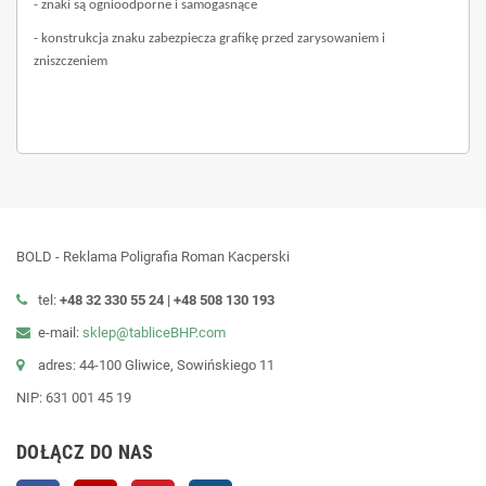
- znaki są ognioodporne i samogasnące
- konstrukcja znaku zabezpiecza grafikę przed zarysowaniem i
zniszczeniem
BOLD - Reklama Poligrafia Roman Kacperski
tel:
+48 32 330 55 24 |
+48
508 130 193
e-mail:
sklep@tabliceBHP.com
adres: 44-100 Gliwice, Sowińskiego 11
NIP: 631 001 45 19
DOŁĄCZ DO NAS