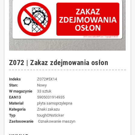
Z072 | Zakaz zdejmowania osłon
Indeks
Z072#5X14
Stan:
Nowy
W magazynie
33 sztuk
EAN13
5905031914935
materiał
płyta samoprzylepna
kategoria
Znaki zakazu
typ
toughONsticker
zastosowanie
Oznakowanie maszyn