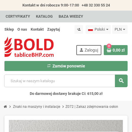
Kontakt w dni robocze 9:00-17:00
+48 32 330 55 24
CERTYFIKATY
KATALOG
BAZA WIEDZY
Sklep
O nas
Kontakt
Zapytaj
Polski
PLN
person_add
0
person
Zaloguj
0,00 zł
repeat
Zamów ponownie
search
Do darmowej dostawy brakuje Ci: 615,00 zł
chevron_right
chevron_right
Znaki na maszyny i instalacje
Z072 | Zakaz zdejmowania osłon