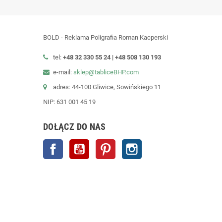
BOLD - Reklama Poligrafia Roman Kacperski
tel:
+48 32 330 55 24 |
+48
508 130 193
e-mail:
sklep@tabliceBHP.com
adres: 44-100 Gliwice, Sowińskiego 11
NIP: 631 001 45 19
DOŁĄCZ DO NAS
Facebook
YouTube
Pinterest
Instagram