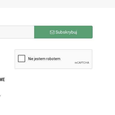
Subskrybuj
WE
y