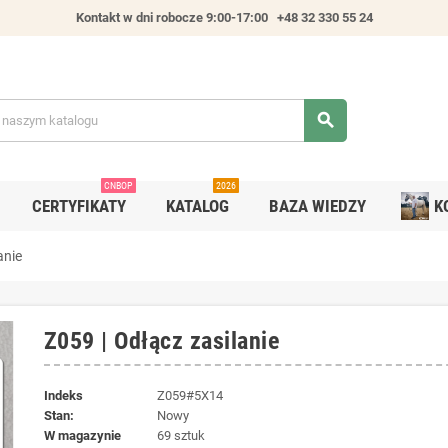
Kontakt w dni robocze 9:00-17:00
+48 32 330 55 24
search
CNBOP
2026
CERTYFIKATY
KATALOG
BAZA WIEDZY
K
anie
Z059 | Odłącz zasilanie
Indeks
Z059#5X14
Stan:
Nowy
W magazynie
69 sztuk