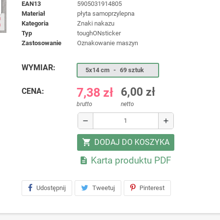
EAN13
5905031914805
materiał
płyta samoprzylepna
ap
kategoria
Znaki nakazu
typ
toughONsticker
zastosowanie
Oznakowanie maszyn
WYMIAR:
5x14 cm
-
69 sztuk
7,38 zł
6,00 zł
CENA:
brutto
netto
remove
add
DODAJ DO KOSZYKA
shopping_cart
Karta produktu PDF

Udostępnij
Tweetuj
Pinterest