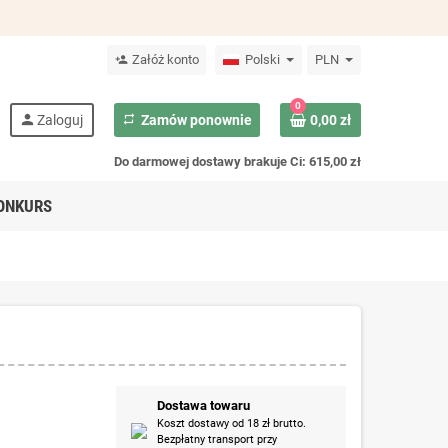
Załóż konto
Polski
PLN
person_add
0
person
Zaloguj
repeat
Zamów ponownie
0,00 zł
Do darmowej dostawy brakuje Ci: 615,00 zł
ONKURS
Dostawa towaru
Koszt dostawy od 18 zł brutto.
Bezpłatny transport przy