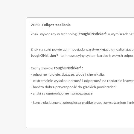
Z059 | Odłącz zasilanie
Znak wykonany w technologii
toughONsticker®
o wymiarach 5
Znak na całej powierzchni posiada warstwę klejącą umożliwiającą 
toughONsticker®
to innowacyjny system bardzo trwałych odpor
Cechy znaków
toughONsticker®:
- odporne na oleje, tłuszcze, wodę i chemikalia,
- ekstremalnie wysoka udarność i odporność na rozdarcie krawęd
- bardzo dobra przyczepność do gładkich powierzchni
- znaki są ognioodporne i samogasnące
- konstrukcja znaku zabezpiecza grafikę przed zarysowaniem i zn