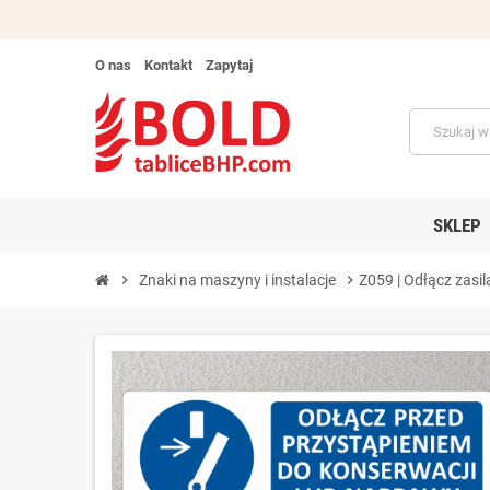
O nas
Kontakt
Zapytaj
SKLEP
chevron_right
Znaki na maszyny i instalacje
chevron_right
Z059 | Odłącz zasil