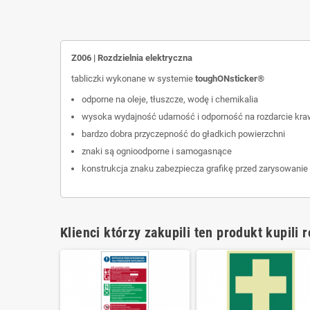
Z006 | Rozdzielnia elektryczna
tabliczki wykonane w systemie
tough
ONsticker
®
odporne na oleje, tłuszcze, wodę i chemikalia
wysoka wydajność udarność i odporność na rozdarcie kra
bardzo dobra przyczepność do gładkich powierzchni
znaki są ognioodporne i samogasnące
konstrukcja znaku zabezpiecza grafikę przed zarysowanie
Klienci którzy zakupili ten produkt kupili 