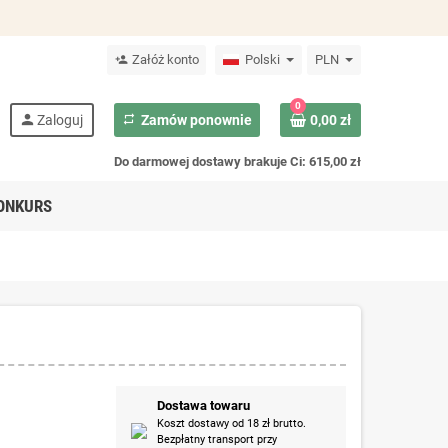
Załóż konto
Polski
PLN
person_add
0
person
Zaloguj
repeat
Zamów ponownie
0,00 zł
Do darmowej dostawy brakuje Ci: 615,00 zł
ONKURS
Dostawa towaru
Koszt dostawy od 18 zł brutto.
Bezpłatny transport przy