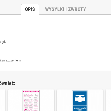
OPIS
WYSYŁKI I ZWROTY
wędzi
 i zniszczeniem
również: