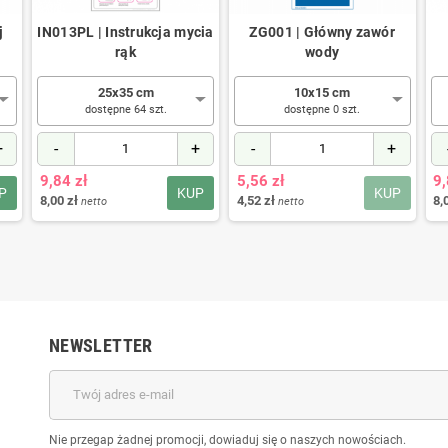
j
IN013PL | Instrukcja mycia
ZG001 | Główny zawór
rąk
wody
25x35 cm
10x15 cm
dostępne 64 szt.
dostępne 0 szt.
+
-
+
-
+
9,84 zł
5,56 zł
9,
P
KUP
KUP
8,00 zł
4,52 zł
8,
netto
netto
NEWSLETTER
Nie przegap żadnej promocji, dowiaduj się o naszych nowościach.