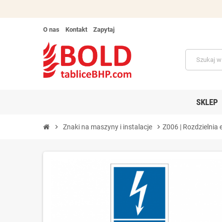
O nas
Kontakt
Zapytaj
SKLEP
chevron_right
Znaki na maszyny i instalacje
chevron_right
Z006 | Rozdzielnia 