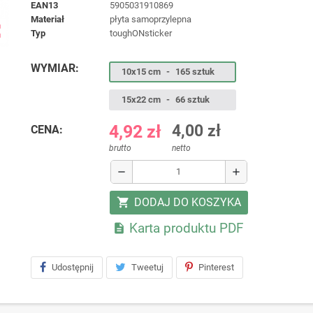
EAN13
5905031910869
materiał
płyta samoprzylepna
ap
typ
toughONsticker
WYMIAR:
10x15 cm
-
165 sztuk
15x22 cm
-
66 sztuk
4,92 zł
4,00 zł
CENA:
brutto
netto
remove
add
DODAJ DO KOSZYKA
shopping_cart
Karta produktu PDF

Udostępnij
Tweetuj
Pinterest