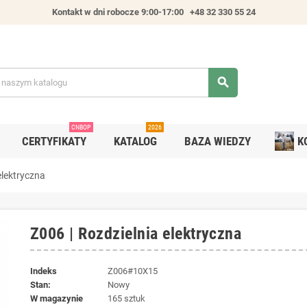
Kontakt w dni robocze 9:00-17:00
+48 32 330 55 24
search
CNBOP
2026
CERTYFIKATY
KATALOG
BAZA WIEDZY
K
elektryczna
Z006 | Rozdzielnia elektryczna
Indeks
Z006#10X15
Stan:
Nowy
W magazynie
165 sztuk