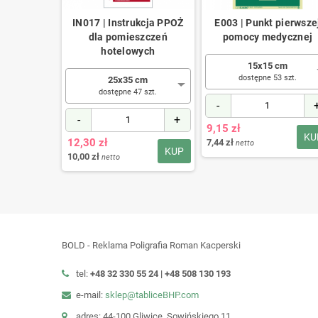
zawór gazu
IN017 | Instrukcja PPOŻ
E003 | Punkt pierwsze
dla pomieszczeń
pomocy medycznej
hotelowych
cm
 szt.
15x15 cm
dostępne 53 szt.
25x35 cm
+
dostępne 47 szt.
-
-
+
KUP
9,15 zł
KU
12,30 zł
7,44 zł
netto
KUP
10,00 zł
netto
BOLD - Reklama Poligrafia Roman Kacperski
tel:
+48 32 330 55 24 |
+48
508 130 193
e-mail:
sklep@tabliceBHP.com
adres: 44-100 Gliwice, Sowińskiego 11