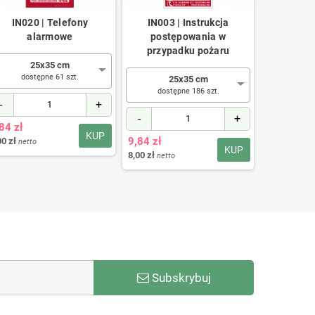
IN020 | Telefony
IN003 | Instrukcja
Z005
alarmowe
postępowania w
bezp
przypadku pożaru
25x35 cm
1
dostępne 61 szt.
dost
25x35 cm
dostępne 186 szt.
-
+
-
-
+
84 zł
4,92 zł
KUP
9,84 zł
00 zł
4,00 zł
netto
netto
KUP
8,00 zł
netto
Subskrybuj