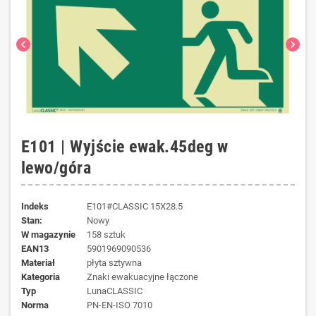
chevron_left
chevron_right
E101 | Wyjście ewak.45deg w
lewo/góra
Indeks
E101#CLASSIC 15X28.5
Stan:
Nowy
W magazynie
158 sztuk
EAN13
5901969090536
materiał
płyta sztywna
kategoria
Znaki ewakuacyjne łączone
typ
LunaCLASSIC
norma
PN-EN-ISO 7010