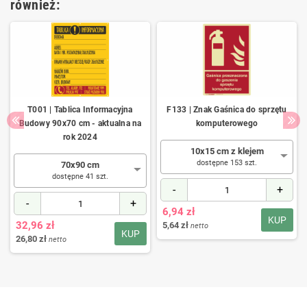
również:
T001 | Tablica Informacyjna
F133 | Znak Gaśnica do sprzętu
Budowy 90x70 cm - aktualna na
komputerowego
rok 2024
10x15 cm z klejem
dostępne 153 szt.
70x90 cm
dostępne 41 szt.
-
+
-
+
6,94 zł
KUP
32,96 zł
5,64 zł
netto
KUP
26,80 zł
netto