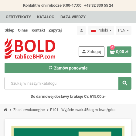
Kontakt w dni robocze 9:00-17:00
+48 32 330 55 24
CERTYFIKATY
KATALOG
BAZA WIEDZY
Sklep
O nas
Kontakt
Zapytaj
Polski
PLN
person_add
0
person
Zaloguj
0,00 zł
repeat
Zamów ponownie
search
Do darmowej dostawy brakuje Ci: 615,00 zł
chevron_right
chevron_right
Znaki ewakuacyjne
E101 | Wyjście ewak.45deg w lewo/góra