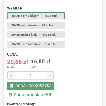
WYMIAR:
15x28.5 cm z klejem
-
158 sztuk
20x38 cm z klejem
-
79 sztuk
20x38 cm bez kleju
-
149 sztuk
15x28.5 cm bez kleju
-
1 sztuk
CENA:
20,66 zł
16,80 zł
brutto
netto
remove
add
DODAJ DO KOSZYKA
shopping_cart
Karta produktu PDF

Powiązane produkty: