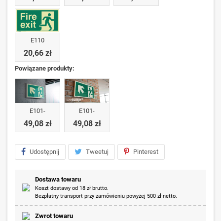
E110
20,66 zł
Powiązane produkty:
E101-
E101-
49,08 zł
49,08 zł
Udostępnij
Tweetuj
Pinterest
Dostawa towaru
Koszt dostawy od 18 zł brutto.
Bezpłatny transport przy zamówieniu powyżej 500 zł netto.
Zwrot towaru