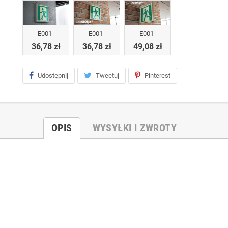
E001-
E001-
E001-
36,78 zł
36,78 zł
49,08 zł
Udostępnij
Tweetuj
Pinterest
OPIS
WYSYŁKI I ZWROTY