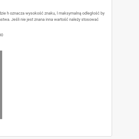
 gdzie h oznacza wysokość znaku, l maksymalną odległość by
twa. Jeśli nie jest znana inna wartość należy stosować
30