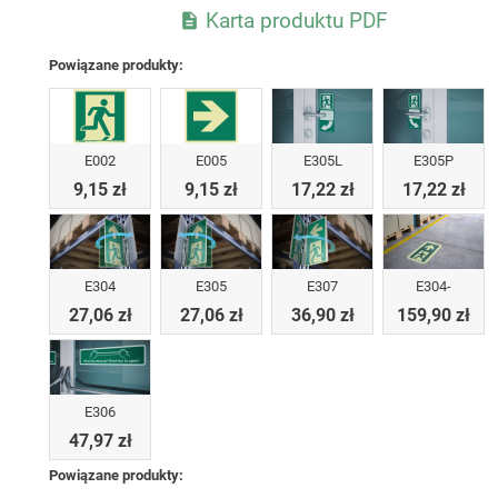
Karta produktu PDF

Powiązane produkty:
E002
E005
E305L
E305P
9,15 zł
9,15 zł
17,22 zł
17,22 zł
E304
E305
E307
E304-
27,06 zł
27,06 zł
36,90 zł
159,90 zł
E306
47,97 zł
Powiązane produkty: