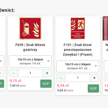
również:
a
F009 | Znak Wózek
F101 | Znak Drzwi
N
gaśniczy
przeciwpożarowe
Zamykać ! (Prawe)
15x15 cm z klejem
dostępne 118 szt.
10x15 cm z klejem
dostępne 631 szt.
+
-
+
-
+
9,15 zł
P
KUP
6,94 zł
12
7,44 zł
netto
KUP
5,64 zł
10
netto