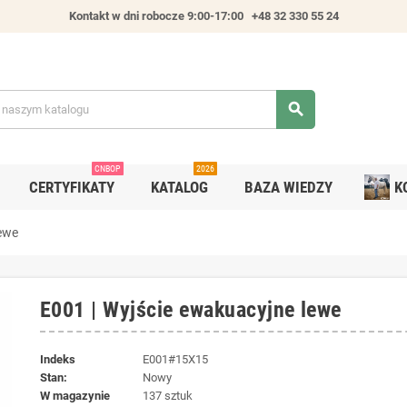
Kontakt w dni robocze 9:00-17:00
+48 32 330 55 24
search
CNBOP
2026
CERTYFIKATY
KATALOG
BAZA WIEDZY
K
lewe
E001 | Wyjście ewakuacyjne lewe
Indeks
E001#15X15
Stan:
Nowy
W magazynie
137 sztuk