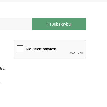
Subskrybuj
WE
y