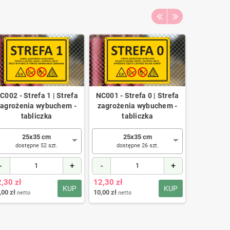
C002 - Strefa 1 | Strefa
NC001 - Strefa 0 | Strefa
F102 |
zagrożenia wybuchem -
zagrożenia wybuchem -
przec
tabliczka
tabliczka
Zamyk
25x35 cm
25x35 cm
10x15
dostępne 52 szt.
dostępne 26 szt.
dostę
-
+
-
+
-
,30 zł
12,30 zł
6,94 zł
KUP
KUP
,00 zł
10,00 zł
5,64 zł
netto
netto
netto