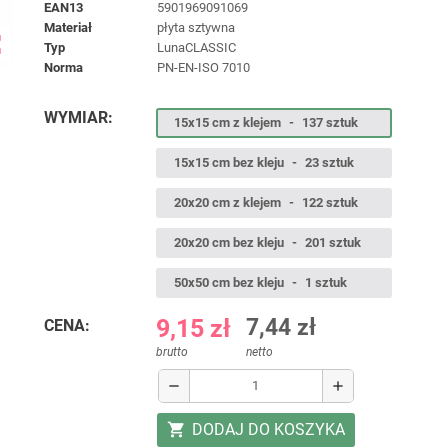
EAN13
5901969091069
materiał
płyta sztywna
ap
typ
LunaCLASSIC
norma
PN-EN-ISO 7010
WYMIAR:
15x15 cm z klejem
-
137 sztuk
15x15 cm bez kleju
-
23 sztuk
20x20 cm z klejem
-
122 sztuk
20x20 cm bez kleju
-
201 sztuk
50x50 cm bez kleju
-
1 sztuk
9,15 zł
7,44 zł
CENA:
brutto
netto
remove
add
DODAJ DO KOSZYKA
shopping_cart