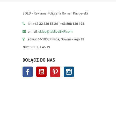
BOLD - Reklama Poligrafia Roman Kacperski
tel:
+48 32 330 55 24 |
+48
508 130 193
e-mail:
sklep@tabliceBHP.com
adres: 44-100 Gliwice, Sowińskiego 11
NIP: 631 001 45 19
DOŁĄCZ DO NAS
Facebook
YouTube
Pinterest
Instagram