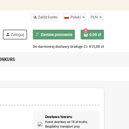
Załóż konto
Polski
PLN
person_add
0
person
Zaloguj
repeat
Zamów ponownie
0,00 zł
Do darmowej dostawy brakuje Ci: 615,00 zł
ONKURS
Dostawa towaru
Koszt dostawy od 18 zł brutto.
Bezpłatny transport przy