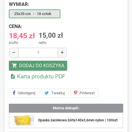
WYMIAR:
25x35 cm
-
18 sztuk
CENA:
18,45 zł
15,00 zł
brutto
netto
remove
add
DODAJ DO KOSZYKA
shopping_cart
Karta produktu PDF

Udostępnij
Tweetuj
Pinterest
Można dokupić:
Opaska zaciskowa żółta140x3,6mm nylon | 100szt