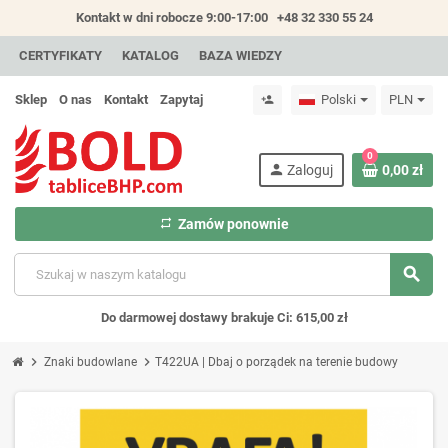
Kontakt w dni robocze 9:00-17:00
+48 32 330 55 24
CERTYFIKATY
KATALOG
BAZA WIEDZY
Sklep
O nas
Kontakt
Zapytaj
Polski
PLN
person_add
0
person
Zaloguj
0,00 zł
repeat
Zamów ponownie
search
Do darmowej dostawy brakuje Ci: 615,00 zł
chevron_right
chevron_right
Znaki budowlane
T422UA | Dbaj o porządek na terenie budowy