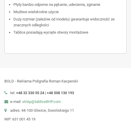
Płyty bardzo odporne na pękanie, uderzenia, zginanie
Możliwe wielokrotne użycie
Duży rozmiar (zależnie od modelu) gwarantuje widoczność ze
znacznych odległości
Tablice posiadają wycięte otwory montażowe
BOLD - Reklama Poligrafia Roman Kacperski
tel:
+48 32 330 55 24 |
+48
508 130 193
e-mail:
sklep@tabliceBHP.com
adres: 44-100 Gliwice, Sowińskiego 11
NIP: 631 001 45 19