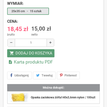
WYMIAR:
25x35 cm
-
15 sztuk
CENA:
18,45 zł
15,00 zł
brutto
netto
remove
add
DODAJ DO KOSZYKA
shopping_cart
Karta produktu PDF

Udostępnij
Tweetuj
Pinterest
Można dokupić:
Opaska zaciskowa żółta140x3,6mm nylon | 100szt