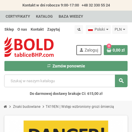
Kontakt w dni robocze 9:00-17:00
+48 32 330 55 24
CERTYFIKATY
KATALOG
BAZA WIEDZY
Sklep
O nas
Kontakt
Zapytaj
Polski
PLN
person_add
0
person
Zaloguj
0,00 zł
repeat
Zamów ponownie
search
Do darmowej dostawy brakuje Ci: 615,00 zł
chevron_right
chevron_right
Znaki budowlane
T419EN | Wstęp wzbroniony grozi śmiercią