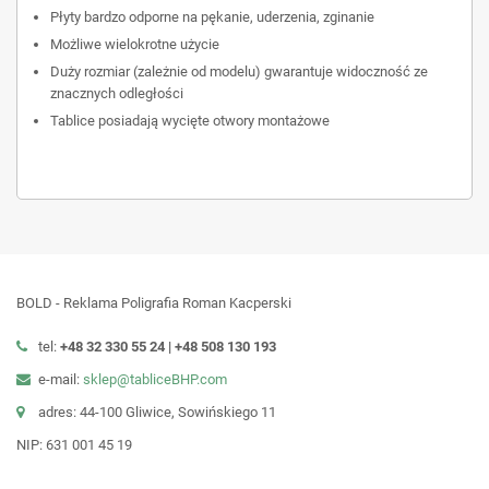
Płyty bardzo odporne na pękanie, uderzenia, zginanie
Możliwe wielokrotne użycie
Duży rozmiar (zależnie od modelu) gwarantuje widoczność ze
znacznych odległości
Tablice posiadają wycięte otwory montażowe
BOLD - Reklama Poligrafia Roman Kacperski
tel:
+48 32 330 55 24 |
+48
508 130 193
e-mail:
sklep@tabliceBHP.com
adres: 44-100 Gliwice, Sowińskiego 11
NIP: 631 001 45 19