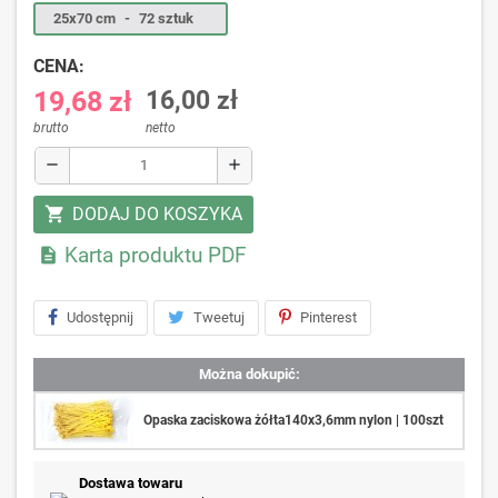
25x70 cm
-
72 sztuk
CENA:
19,68 zł
16,00 zł
brutto
netto
remove
add
DODAJ DO KOSZYKA
shopping_cart
Karta produktu PDF

Udostępnij
Tweetuj
Pinterest
Można dokupić:
Opaska zaciskowa żółta140x3,6mm nylon | 100szt
Dostawa towaru