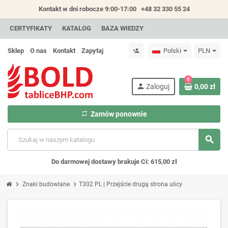
Kontakt w dni robocze 9:00-17:00
+48 32 330 55 24
CERTYFIKATY
KATALOG
BAZA WIEDZY
Sklep
O nas
Kontakt
Zapytaj
Polski
PLN
person_add
0
person
Zaloguj
0,00 zł
repeat
Zamów ponownie
search
Do darmowej dostawy brakuje Ci: 615,00 zł
chevron_right
chevron_right
Znaki budowlane
T302 PL | Przejście drugą strona ulicy