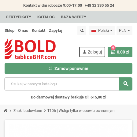
Kontakt w dni robocze 9:00-17:00
+48 32 330 55 24
CERTYFIKATY
KATALOG
BAZA WIEDZY
Sklep
O nas
Kontakt
Zapytaj
Polski
PLN
person_add
0
person
Zaloguj
0,00 zł
repeat
Zamów ponownie
search
Do darmowej dostawy brakuje Ci: 615,00 zł
chevron_right
chevron_right
Znaki budowlane
T106 | Wstęp tylko w obuwiu ochronnym