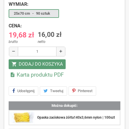
WYMIAR:
25x70 cm
-
90 sztuk
CENA:
19,68 zł
16,00 zł
brutto
netto
remove
add
DODAJ DO KOSZYKA
shopping_cart
Karta produktu PDF

Udostępnij
Tweetuj
Pinterest
Można dokupić:
Opaska zaciskowa żółta140x3,6mm nylon | 100szt