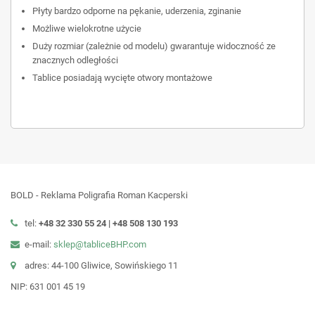
Płyty bardzo odporne na pękanie, uderzenia, zginanie
Możliwe wielokrotne użycie
Duży rozmiar (zależnie od modelu) gwarantuje widoczność ze
znacznych odległości
Tablice posiadają wycięte otwory montażowe
BOLD - Reklama Poligrafia Roman Kacperski
tel:
+48 32 330 55 24 |
+48
508 130 193
e-mail:
sklep@tabliceBHP.com
adres: 44-100 Gliwice, Sowińskiego 11
NIP: 631 001 45 19