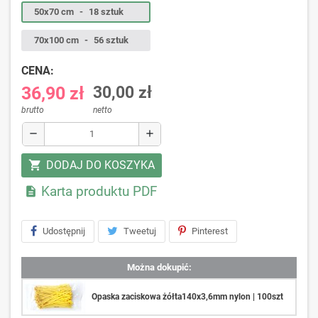
50x70 cm
-
18 sztuk
70x100 cm
-
56 sztuk
CENA:
36,90 zł
30,00 zł
brutto
netto
remove
add
DODAJ DO KOSZYKA
shopping_cart
Karta produktu PDF

Udostępnij
Tweetuj
Pinterest
Można dokupić:
Opaska zaciskowa żółta140x3,6mm nylon | 100szt