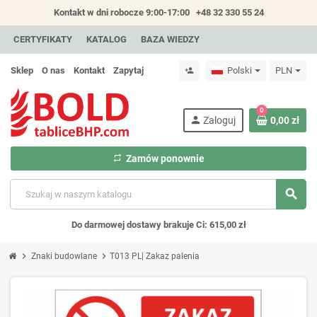
Kontakt w dni robocze 9:00-17:00
+48 32 330 55 24
CERTYFIKATY
KATALOG
BAZA WIEDZY
Sklep
O nas
Kontakt
Zapytaj
Polski
PLN
person_add
0
person
Zaloguj
0,00 zł
repeat
Zamów ponownie
search
Do darmowej dostawy brakuje Ci: 615,00 zł
chevron_right
chevron_right
Znaki budowlane
T013 PL| Zakaz palenia