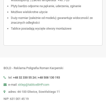
wodoodporny. | Zakres temperatur +90°/-20°
Płyty bardzo odporne na pękanie, uderzenia, zginanie
Możliwe wielokrotne użycie
Duży rozmiar (zależnie od modelu) gwarantuje widoczność ze
znacznych odległości
Tablice posiadają wycięte otwory montażowe
BOLD - Reklama Poligrafia Roman Kacperski
tel:
+48 32 330 55 24 |
+48
508 130 193
e-mail:
sklep@tabliceBHP.com
adres: 44-100 Gliwice, Sowińskiego 11
NIP: 631 001 45 19