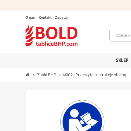
O nas
Kontakt
Zapytaj
SKLEP
chevron_right
Znaki BHP
chevron_right
M002 | Przeczytaj instrukcję obsługi