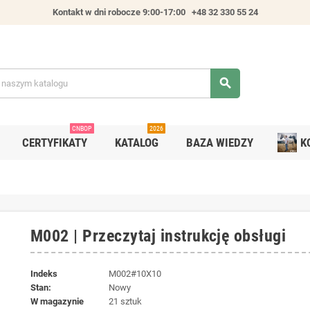
Kontakt w dni robocze 9:00-17:00
+48 32 330 55 24
search
CNBOP
2026
CERTYFIKATY
KATALOG
BAZA WIEDZY
K
M002 | Przeczytaj instrukcję obsługi
Indeks
M002#10X10
Stan:
Nowy
W magazynie
21 sztuk