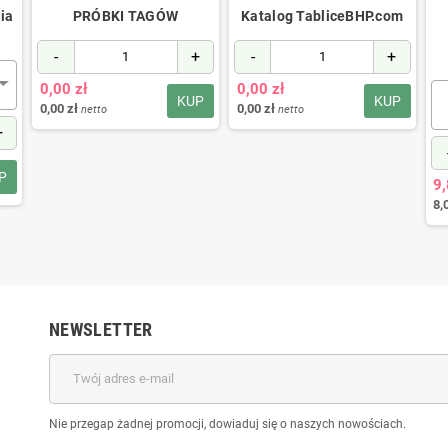
ia
PRÓBKI TAGÓW
Katalog TabliceBHP.com
-
+
-
+
0,00 zł
0,00 zł
KUP
KUP
0,00 zł
0,00 zł
netto
netto
+
P
9,
8,
NEWSLETTER
Nie przegap żadnej promocji, dowiaduj się o naszych nowościach.