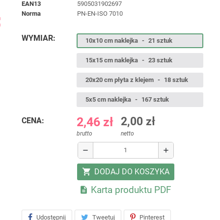
EAN13
5905031902697
norma
PN-EN-ISO 7010
ap
WYMIAR:
10x10 cm naklejka
-
21 sztuk
15x15 cm naklejka
-
23 sztuk
20x20 cm płyta z klejem
-
18 sztuk
5x5 cm naklejka
-
167 sztuk
2,46 zł
2,00 zł
CENA:
brutto
netto
remove
add
DODAJ DO KOSZYKA
shopping_cart
Karta produktu PDF

Udostępnij
Tweetuj
Pinterest