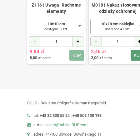
stosowania
Z116 | Uwaga! Ruchome
M010 | Nakaz stosowan
stóp
elementy
odzieży ochronnej
klejka
10x10 cm
10x10 cm naklejka
 szt.
dostępne 0 szt.
dostępne 41 szt.
+
-
+
-
9,84 zł
2,46 zł
KUP
KUP
KU
8,00 zł
2,00 zł
netto
netto
BOLD - Reklama Poligrafia Roman Kacperski
tel:
+48 32 330 55 24 |
+48
508 130 193
e-mail:
sklep@tabliceBHP.com
adres: 44-100 Gliwice, Sowińskiego 11