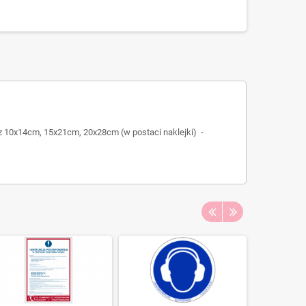
z 10x14cm, 15x21cm, 20x28cm (w postaci naklejki) -