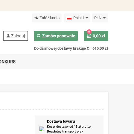
Załóż konto
Polski
PLN
person_add
0
person
Zaloguj
repeat
Zamów ponownie
0,00 zł
Do darmowej dostawy brakuje Ci: 615,00 zł
ONKURS
Dostawa towaru
Koszt dostawy od 18 zł brutto.
Bezpłatny transport przy