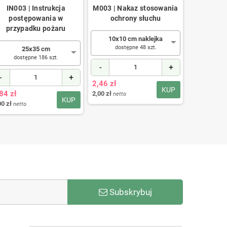
IN003 | Instrukcja
M003 | Nakaz stosowania
W001 |
postępowania w
ochrony słuchu
ost
przypadku pożaru
10x10 cm naklejka
10x10
dostępne 48 szt.
dostę
25x35 cm
dostępne 186 szt.
-
+
-
-
+
2,46 zł
2,46 zł
KUP
84 zł
2,00 zł
2,00 zł
netto
netto
KUP
00 zł
netto
Subskrybuj