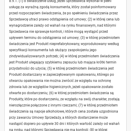
8.9.1. (1) o świadczenie usług, jeżeli Sprzedawca wykonał w pełni
usługę za wyraźną zgodą konsumenta, który został poinformowany
przed rozpoczęciem świadczenia, że po spełnieniu świadczenia przez
Sprzedawcę utraci prawo odstąpienia od umowy; (2) w której cena lub
wynagrodzenie zależy od wahań na rynku finansowym, nad którymi
Sprzedawca nie sprawuje kontroli, i które mogą wystąpić przed
upływem terminu do odstąpienia od umowy; (3) w której przedmiotem
świadczenia jest Produkt nieprefabrykowany, wyprodukowany według
specyfikacji konsumenta lub służący zaspokojeniu jego
zindywidualizowanych potrzeb; (4) w której przedmiotem świadczenia
jest Produkt ulegający szybkiemu zepsuciu lub mająca krótki termin
przydatności do użycia; (5) w której przedmiotem świadczenia jest
Produkt dostarczany w zapieczętowanym opakowaniu, którego po
otwarciu opakowania nie można zwrócić ze względu na ochronę
zdrowia lub ze względów higienicznych, jeżeli opakowanie zostało
otwarte po dostarczeniu; (6) w której przedmiotem świadczenia są
Produkty, które po dostarczeniu, ze względu na swój charakter, zostają
nierozłącznie połączone z innymi rzeczami; (7) w której przedmiotem
świadczenia są napoje alkoholowe, których cena została uzgodniona
przy zawarciu Umowy Sprzedaży, a których dostarczenie może
nastąpić dopiero po upływie 30 dni i których wartość zależy od wahań
na rynku, nad którymi Sprzedawca nie ma kontroli; (8) w której