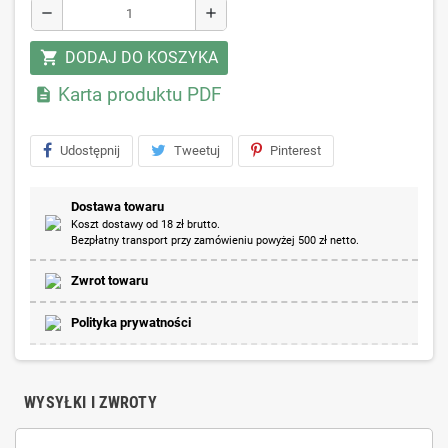
remove
add
DODAJ DO KOSZYKA
shopping_cart
Karta produktu PDF

Udostępnij
Tweetuj
Pinterest
Dostawa towaru
Koszt dostawy od 18 zł brutto.
Bezpłatny transport przy zamówieniu powyżej 500 zł netto.
Zwrot towaru
Polityka prywatności
WYSYŁKI I ZWROTY