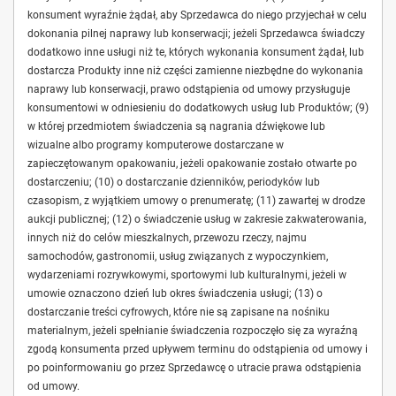
konsument wyraźnie żądał, aby Sprzedawca do niego przyjechał w celu
dokonania pilnej naprawy lub konserwacji; jeżeli Sprzedawca świadczy
dodatkowo inne usługi niż te, których wykonania konsument żądał, lub
dostarcza Produkty inne niż części zamienne niezbędne do wykonania
naprawy lub konserwacji, prawo odstąpienia od umowy przysługuje
konsumentowi w odniesieniu do dodatkowych usług lub Produktów; (9)
w której przedmiotem świadczenia są nagrania dźwiękowe lub
wizualne albo programy komputerowe dostarczane w
zapieczętowanym opakowaniu, jeżeli opakowanie zostało otwarte po
dostarczeniu; (10) o dostarczanie dzienników, periodyków lub
czasopism, z wyjątkiem umowy o prenumeratę; (11) zawartej w drodze
aukcji publicznej; (12) o świadczenie usług w zakresie zakwaterowania,
innych niż do celów mieszkalnych, przewozu rzeczy, najmu
samochodów, gastronomii, usług związanych z wypoczynkiem,
wydarzeniami rozrywkowymi, sportowymi lub kulturalnymi, jeżeli w
umowie oznaczono dzień lub okres świadczenia usługi; (13) o
dostarczanie treści cyfrowych, które nie są zapisane na nośniku
materialnym, jeżeli spełnianie świadczenia rozpoczęło się za wyraźną
zgodą konsumenta przed upływem terminu do odstąpienia od umowy i
po poinformowaniu go przez Sprzedawcę o utracie prawa odstąpienia
od umowy.