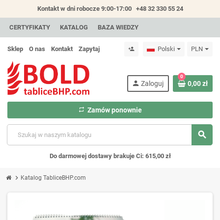
Kontakt w dni robocze 9:00-17:00
+48 32 330 55 24
CERTYFIKATY
KATALOG
BAZA WIEDZY
Sklep
O nas
Kontakt
Zapytaj
Polski
PLN
person_add
0
person
Zaloguj
0,00 zł
repeat
Zamów ponownie
search
Do darmowej dostawy brakuje Ci: 615,00 zł
chevron_right
Katalog TabliceBHP.com