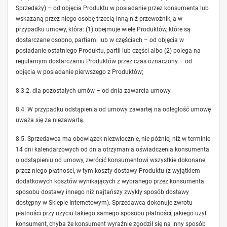
Sprzedaży) – od objęcia Produktu w posiadanie przez konsumenta lub
wskazaną przez niego osobę trzecią inną niż przewoźnik, a w
przypadku umowy, która: (1) obejmuje wiele Produktów, które są
dostarczane osobno, partiami lub w częściach – od objęcia w
posiadanie ostatniego Produktu, partii lub części albo (2) polega na
regularnym dostarczaniu Produktów przez czas oznaczony – od
objęcia w posiadanie pierwszego z Produktów;
8.3.2. dla pozostałych umów – od dnia zawarcia umowy.
8.4. W przypadku odstąpienia od umowy zawartej na odległość umowę
uważa się za niezawartą.
8.5. Sprzedawca ma obowiązek niezwłocznie, nie później niż w terminie
14 dni kalendarzowych od dnia otrzymania oświadczenia konsumenta
o odstąpieniu od umowy, zwrócić konsumentowi wszystkie dokonane
przez niego płatności, w tym koszty dostawy Produktu (z wyjątkiem
dodatkowych kosztów wynikających z wybranego przez konsumenta
sposobu dostawy innego niż najtańszy zwykły sposób dostawy
dostępny w Sklepie Internetowym). Sprzedawca dokonuje zwrotu
płatności przy użyciu takiego samego sposobu płatności, jakiego użył
konsument, chyba że konsument wyraźnie zgodził się na inny sposób