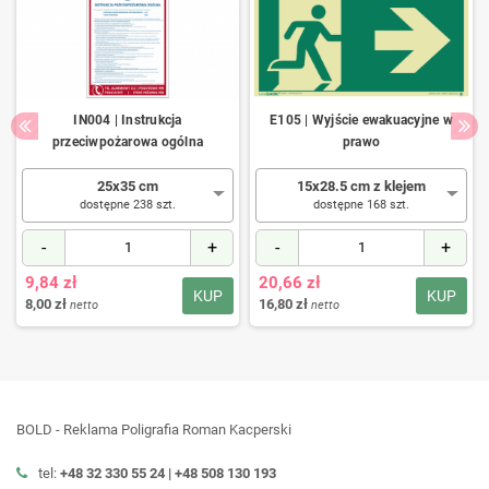
IN004 | Instrukcja
E105 | Wyjście ewakuacyjne w
przeciwpożarowa ogólna
prawo
25x35 cm
15x28.5 cm z klejem
dostępne 238 szt.
dostępne 168 szt.
-
+
-
+
9,84 zł
20,66 zł
KUP
KUP
8,00 zł
16,80 zł
netto
netto
BOLD - Reklama Poligrafia Roman Kacperski
tel:
+48 32 330 55 24 |
+48
508 130 193