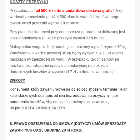
KOSZTY PRZESYŁKI
Przy zakupach
od 500 zł netto standardowa dostawa gratis!
Przy
wartości zamówienia poniżej 500 zł netto wartości zamówionego
towaru koszt przesyłki wynosi 18 zł brutto.
Przy płatności kurierowi przy odbiorze (za pobraniem) doliczany jest
koszt dodatkowy 4 zł i koszt przesyłki wynosi 22zł brutto.
Maksymalna waga każdej paczki, jaką możemy wysłać, wynosi 30 kg.
Zamówienia o wadze powyżej 30 kg będą wysyłane w 2 lub więcej
paczkach (w zależności od wagi). W przypadku takich zamówień
możliwe jest naliczenie opłaty manipulacyjnej na pokrycie
dodatkowych kosztów w wysokości 7 zł za dodatkową paczkę.
ZWROTY
Konsument, który zawarł umowę na odległość, może w terminie 14 dni
kalendarzowych odstąpić od niej bez podawania przyczyny i bez
ponoszenia kosztów,
Aby odstąpić prosimy zastosować się
do
pkt.8
REGULAMINU SKLEPU
.
8. PRAWO ODSTĄPIENIA OD UMOWY (DOTYCZY UMÓW SPRZEDAŻY
ZAWARTYCH OD 25 GRUDNIA 2014 ROKU)