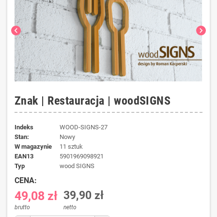
chevron_left
chevron_right
Znak | Restauracja | woodSIGNS
Indeks
WOOD-SIGNS-27
Stan:
Nowy
W magazynie
11 sztuk
EAN13
5901969098921
typ
wood SIGNS
CENA:
49,08 zł
39,90 zł
brutto
netto