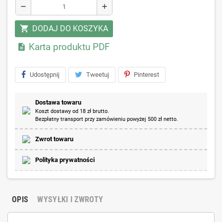
remove
add
DODAJ DO KOSZYKA
shopping_cart
Karta produktu PDF

Udostępnij
Tweetuj
Pinterest
Dostawa towaru
Koszt dostawy od 18 zł brutto.
Bezpłatny transport przy zamówieniu powyżej 500 zł netto.
Zwrot towaru
Polityka prywatności
OPIS
WYSYŁKI I ZWROTY