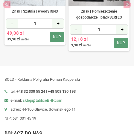
Znak | Szatnia | woodSIGNS
Znak | Pomieszczenie
gospodarcze | blackSERIES
-
+
-
+
49,08 zł
KUP
12,18 zł
39,90 zł
netto
KUP
9,90 zł
netto
BOLD - Reklama Poligrafia Roman Kacperski
tel:
+48 32 330 55 24 |
+48
508 130 193
e-mail:
sklep@tabliceBHP.com
adres: 44-100 Gliwice, Sowińskiego 11
NIP: 631 001 45 19
DOŁĄCZ DO NAS