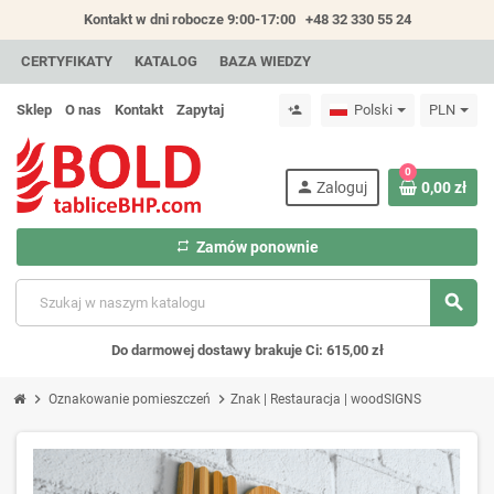
Kontakt w dni robocze 9:00-17:00
+48 32 330 55 24
CERTYFIKATY
KATALOG
BAZA WIEDZY
Sklep
O nas
Kontakt
Zapytaj
Polski
PLN
person_add
0
person
Zaloguj
0,00 zł
repeat
Zamów ponownie
search
Do darmowej dostawy brakuje Ci: 615,00 zł
chevron_right
chevron_right
Oznakowanie pomieszczeń
Znak | Restauracja | woodSIGNS