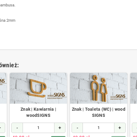
bambusa.
ośna 2mm
również:
Znak | Kawiarnia |
Znak | Toaleta (WC) | wood
woodSIGNS
SIGNS
+
-
+
-
+