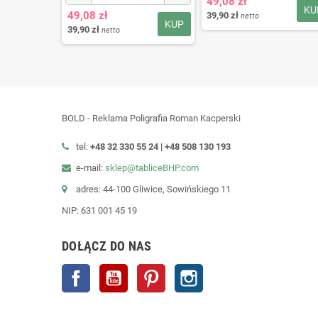
49,08 zł
KU
49,08 zł
39,90 zł
netto
KUP
KUP
39,90 zł
netto
BOLD - Reklama Poligrafia Roman Kacperski
tel:
+48 32 330 55 24 |
+48
508 130 193
e-mail:
sklep@tabliceBHP.com
adres: 44-100 Gliwice, Sowińskiego 11
NIP: 631 001 45 19
DOŁĄCZ DO NAS
Facebook
YouTube
Pinterest
Instagram