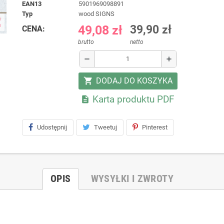
EAN13
5901969098891
typ
wood SIGNS
ap
49,08 zł
39,90 zł
CENA:
brutto
netto
remove
add
DODAJ DO KOSZYKA
shopping_cart
Karta produktu PDF

Udostępnij
Tweetuj
Pinterest
OPIS
WYSYŁKI I ZWROTY