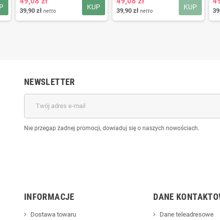
49,08 zł
49,08 zł
49
P
KUP
KUP
39,90 zł
39,90 zł
39
netto
netto
NEWSLETTER
Nie przegap żadnej promocji, dowiaduj się o naszych nowościach.
INFORMACJE
DANE KONTAKTO
Dostawa towaru
Dane teleadresowe