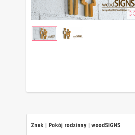
zoom_out_m
Znak | Pokój rodzinny | woodSIGNS