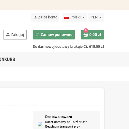
Załóż konto
Polski
PLN
person_add
0
person
Zaloguj
repeat
Zamów ponownie
0,00 zł
Do darmowej dostawy brakuje Ci: 615,00 zł
ONKURS
Dostawa towaru
Koszt dostawy od 18 zł brutto.
Bezpłatny transport przy