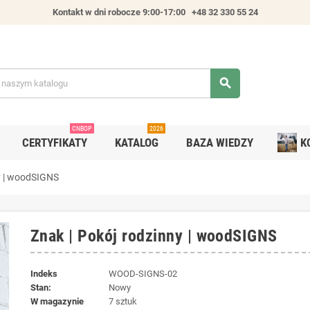
Kontakt w dni robocze 9:00-17:00
+48 32 330 55 24
search
CNBOP
2026
CERTYFIKATY
KATALOG
BAZA WIEDZY
K
y | woodSIGNS
Znak | Pokój rodzinny | woodSIGNS
Indeks
WOOD-SIGNS-02
Stan:
Nowy
W magazynie
7 sztuk