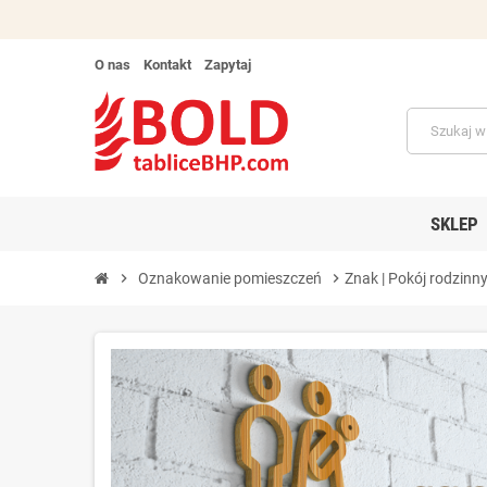
O nas
Kontakt
Zapytaj
SKLEP
chevron_right
Oznakowanie pomieszczeń
chevron_right
Znak | Pokój rodzinn