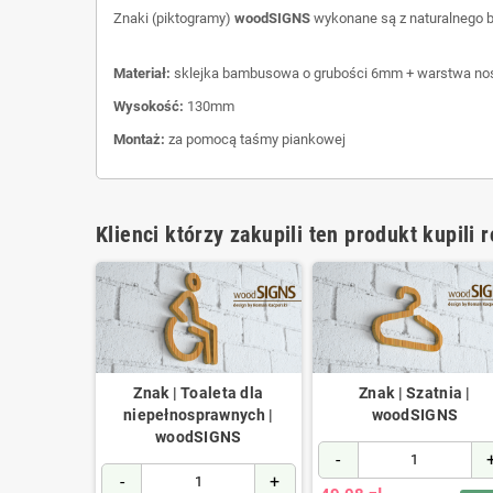
Znaki (piktogramy)
woodSIGNS
wykonane są z naturalnego 
Materiał:
sklejka bambusowa o grubości 6mm + warstwa n
Wysokość:
130mm
Montaż:
za pomocą taśmy piankowej
Klienci którzy zakupili ten produkt kupili 
szczenie
Znak | Toaleta dla
Znak | Szatnia |
cze |
niepełnosprawnych |
woodSIGNS
RIES
woodSIGNS
-
+
-
+