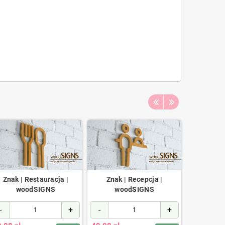
Znak | Restauracja |
Znak | Recepcja |
Znak | Po
woodSIGNS
woodSIGNS
wo
-
+
-
+
-