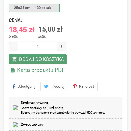
25x35 cm
-
20 sztuk
CENA:
18,45 zł
15,00 zł
brutto
netto
remove
add
DODAJ DO KOSZYKA
shopping_cart
Karta produktu PDF

Udostępnij
Tweetuj
Pinterest
Dostawa towaru
Koszt dostawy od 18 zł brutto.
Bezpłatny transport przy zamówieniu powyżej 500 zł netto.
Zwrot towaru