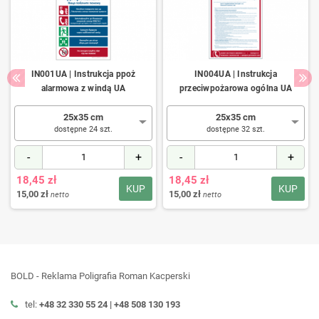
IN001UA | Instrukcja ppoż
IN004UA | Instrukcja
alarmowa z windą UA
przeciwpożarowa ogólna UA
25x35 cm
25x35 cm
dostępne 24 szt.
dostępne 32 szt.
-
+
-
+
18,45 zł
18,45 zł
KUP
KUP
15,00 zł
15,00 zł
netto
netto
BOLD - Reklama Poligrafia Roman Kacperski
tel:
+48 32 330 55 24 |
+48
508 130 193