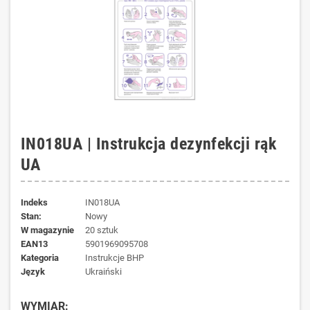
IN018UA | Instrukcja dezynfekcji rąk
UA
Indeks
IN018UA
Stan:
Nowy
W magazynie
20 sztuk
EAN13
5901969095708
kategoria
Instrukcje BHP
język
Ukraiński
WYMIAR: