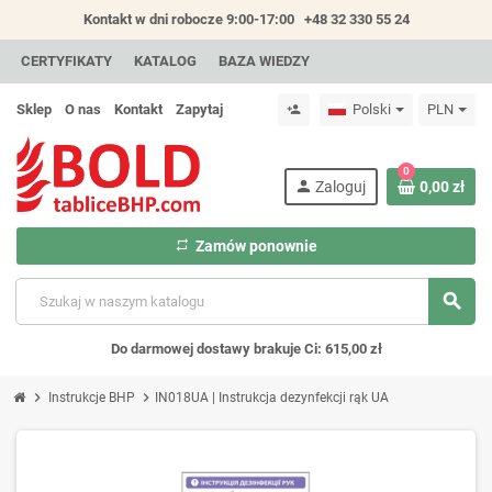
Kontakt w dni robocze 9:00-17:00
+48 32 330 55 24
CERTYFIKATY
KATALOG
BAZA WIEDZY
Sklep
O nas
Kontakt
Zapytaj
Polski
PLN
person_add
0
person
Zaloguj
0,00 zł
repeat
Zamów ponownie
search
Do darmowej dostawy brakuje Ci: 615,00 zł
chevron_right
chevron_right
Instrukcje BHP
IN018UA | Instrukcja dezynfekcji rąk UA