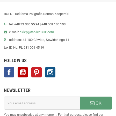
BOLD - Reklama Poligrafia Roman Kacperski
tel:
+48 32 330 55 24 |
+48
508 130 193
e-mail:
sklep@tabliceBHP.com
address: 44-100 Gliwice, Sowińskiego 11
tax ID No: PL 631 001 45 19
FOLLOW US
Facebook
YouTube
Pinterest
Instagram
NEWSLETTER
OK
You may unsubscribe at any moment. For that purpose, please find our