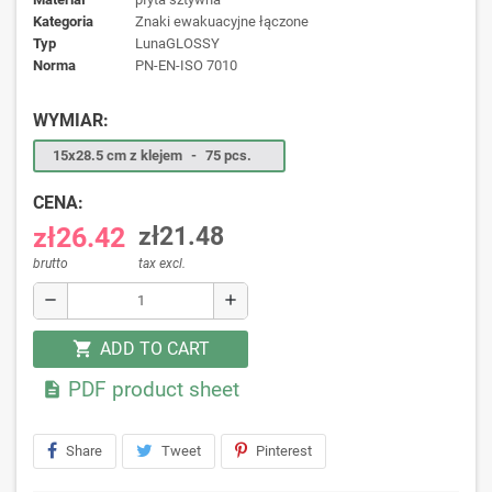
kategoria
Znaki ewakuacyjne łączone
typ
LunaGLOSSY
norma
PN-EN-ISO 7010
WYMIAR:
15x28.5 cm z klejem
-
75 pcs.
CENA:
zł26.42
zł21.48
brutto
tax excl.
remove
add
ADD TO CART
shopping_cart
PDF product sheet

Share
Tweet
Pinterest