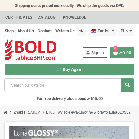
Shipping costs priced individually.
We ship the goods via DPD.
CERTIFICATES
CATALOG
KNOWLEDGE
Shop
About Us
Contact
Write to Us
English
PLN
person_add
0
person
Sign in
zł0.00
repeat
Buy Again
search
For free delivery also spend zł615.00
chevron_right
chevron_right
Znaki PREMIUM
E105 | Wyjscie ewakuacyjne w prawo LunaGLOSSY