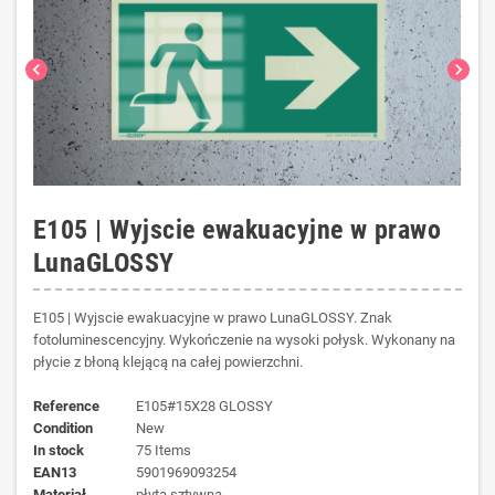
chevron_left
chevron_right
E105 | Wyjscie ewakuacyjne w prawo
LunaGLOSSY
E105 | Wyjscie ewakuacyjne w prawo LunaGLOSSY. Znak
fotoluminescencyjny. Wykończenie na wysoki połysk. Wykonany na
płycie z błoną klejącą na całej powierzchni.
Reference
E105#15X28 GLOSSY
Condition
New
In stock
75 Items
EAN13
5901969093254
materiał
płyta sztywna