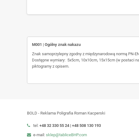
M001 | Ogólny znak nakazu
Znak samoprzylepny zgodny z międzynarodową normą PN-EN
Dostępne wymiary: 5x5cm, 10x10cm, 15x15cm (w postaci nak
piktogramy z opisem.
BOLD - Reklama Poligrafia Roman Kacperski
tel:
+48 32 330 55 24 |
+48
508 130 193
e-mail:
sklep@tabliceBHP.com