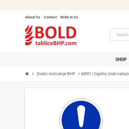
About Us
Contact
Write to Us
SHOP
chevron_right
Znaki i instrukcje BHP
chevron_right
M001 | Ogólny znak nakaz