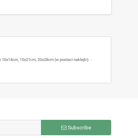
z 10x14cm, 15x21cm, 20x28cm (w postaci naklejki) -
Subscribe