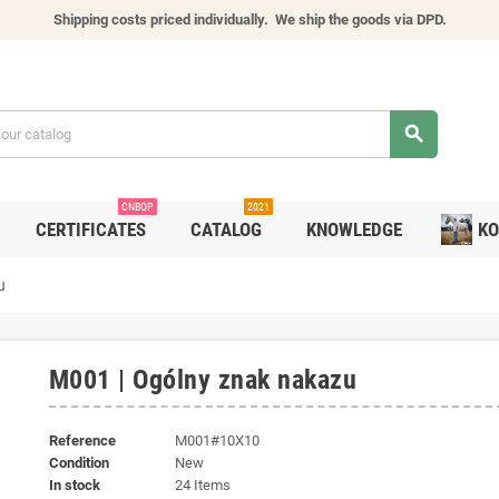
Shipping costs priced individually.
We ship the goods via DPD.
search
CNBOP
2021
CERTIFICATES
CATALOG
KNOWLEDGE
KO
u
M001 | Ogólny znak nakazu
Reference
M001#10X10
Condition
New
In stock
24 Items