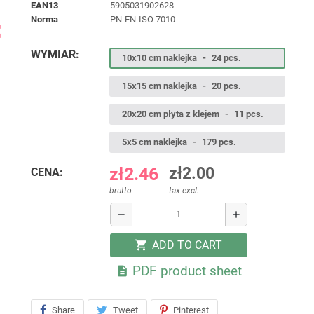
EAN13
5905031902628
norma
PN-EN-ISO 7010
ap
WYMIAR:
10x10 cm naklejka
-
24 pcs.
15x15 cm naklejka
-
20 pcs.
20x20 cm płyta z klejem
-
11 pcs.
5x5 cm naklejka
-
179 pcs.
zł2.46
zł2.00
CENA:
brutto
tax excl.
remove
add
ADD TO CART
shopping_cart
PDF product sheet

Share
Tweet
Pinterest