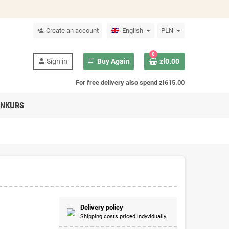
Create an account
English
PLN
person_add
0
person
Sign in
repeat
Buy Again
zł0.00
For free delivery also spend zł615.00
NKURS
Delivery policy
Shipping costs priced indyvidually.