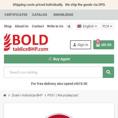
Shipping costs priced individually.
We ship the goods via DPD.
CERTIFICATES
CATALOG
KNOWLEDGE
Shop
About Us
Contact
Write to Us
English
PLN
person_add
0
person
Sign in
zł0.00
repeat
Buy Again
search
For free delivery also spend zł615.00
chevron_right
chevron_right
Znaki i instrukcje BHP
P031 | Nie przełączać