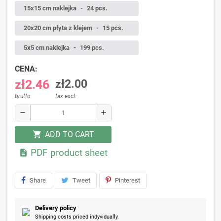
15x15 cm naklejka
-
24 pcs.
20x20 cm płyta z klejem
-
15 pcs.
5x5 cm naklejka
-
199 pcs.
CENA:
zł2.46
zł2.00
brutto
tax excl.
remove
add
ADD TO CART
shopping_cart
PDF product sheet

Share
Tweet
Pinterest
Delivery policy
Shipping costs priced indyvidually.