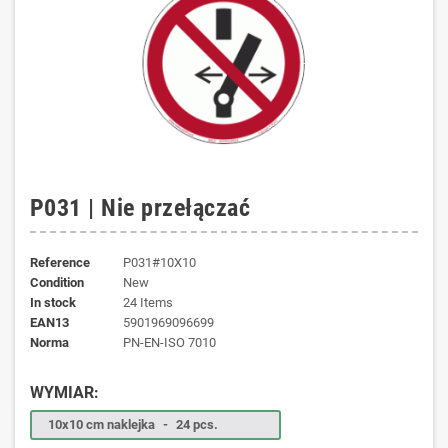
P031 | Nie przełączać
Reference
P031#10X10
Condition
New
In stock
24 Items
EAN13
5901969096699
norma
PN-EN-ISO 7010
WYMIAR:
10x10 cm naklejka
-
24 pcs.