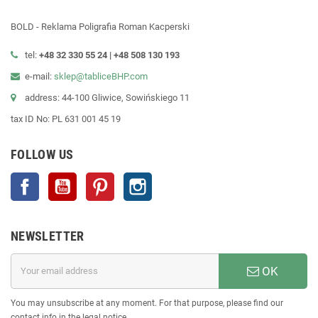
BOLD - Reklama Poligrafia Roman Kacperski
tel:
+48 32 330 55 24 |
+48
508 130 193
e-mail:
sklep@tabliceBHP.com
address: 44-100 Gliwice, Sowińskiego 11
tax ID No: PL 631 001 45 19
FOLLOW US
Facebook
YouTube
Pinterest
Instagram
NEWSLETTER
OK
You may unsubscribe at any moment. For that purpose, please find our
contact info in the legal notice.