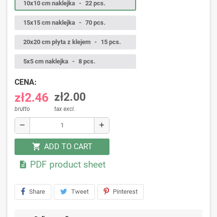
10x10 cm naklejka
-
22 pcs.
15x15 cm naklejka
-
70 pcs.
20x20 cm płyta z klejem
-
15 pcs.
5x5 cm naklejka
-
8 pcs.
CENA:
zł2.46
zł2.00
brutto
tax excl.
remove
add
ADD TO CART
shopping_cart
PDF product sheet

Share
Tweet
Pinterest