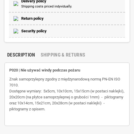
Delivery policy
Shipping costs priced indyvidually.
Return policy
Security policy
DESCRIPTION
SHIPPING & RETURNS
P020 | Nie używać windy podczas pożaru
Znak samoprzylepny zgodny z międzynarodową normą PN-EN ISO
7010.
Dostępne wymiary: 5x5cm, 10x10cm, 15x15cm (w postaci naklejki),
20x20cm (na płytce samoprzylepnej o grubości 1mm) - piktogramy
oraz 10x14cm, 15x21cm, 20x28cm (w postaci naklejki) -
piktogramy z opisem.