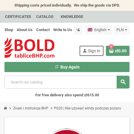
Shipping costs priced individually.
We ship the goods via DPD.
CERTIFICATES
CATALOG
KNOWLEDGE
Shop
About Us
Contact
Write to Us
English
PLN
person_add
0
person
Sign in
zł0.00
repeat
Buy Again
search
For free delivery also spend zł615.00
chevron_right
chevron_right
Znaki i instrukcje BHP
P020 | Nie używać windy podczas pożaru