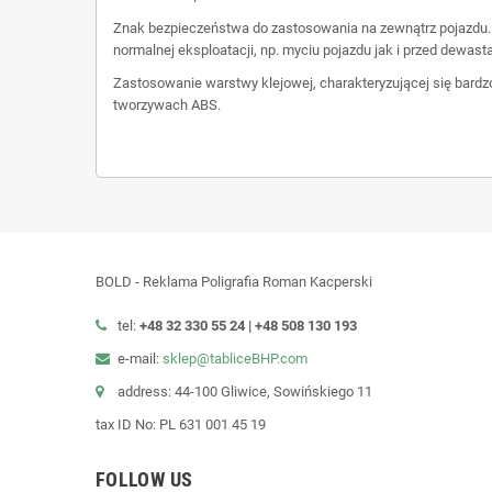
Znak bezpieczeństwa do zastosowania na zewnątrz pojazdu. 
normalnej eksploatacji, np. myciu pojazdu jak i przed dewasta
Zastosowanie warstwy klejowej, charakteryzującej się bardz
tworzywach ABS.
BOLD - Reklama Poligrafia Roman Kacperski
tel:
+48 32 330 55 24 |
+48
508 130 193
e-mail:
sklep@tabliceBHP.com
address: 44-100 Gliwice, Sowińskiego 11
tax ID No: PL 631 001 45 19
FOLLOW US