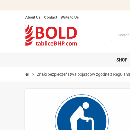
About Us
Contact
Write to Us
SHOP
chevron_right
Znaki bezpieczeństwa pojazdów zgodne z Regulam