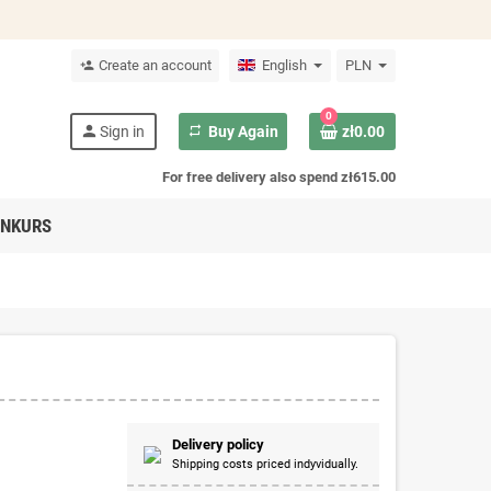
Create an account
English
PLN
person_add
0
person
Sign in
repeat
Buy Again
zł0.00
For free delivery also spend zł615.00
NKURS
Delivery policy
Shipping costs priced indyvidually.