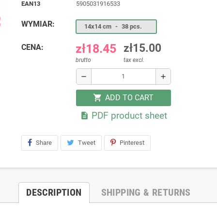
EAN13
5905031916533
ap
WYMIAR:
14x14 cm
-
38 pcs.
zł18.45
zł15.00
CENA:
brutto
tax excl.
remove
add
ADD TO CART
shopping_cart
PDF product sheet

Share
Tweet
Pinterest
DESCRIPTION
SHIPPING & RETURNS