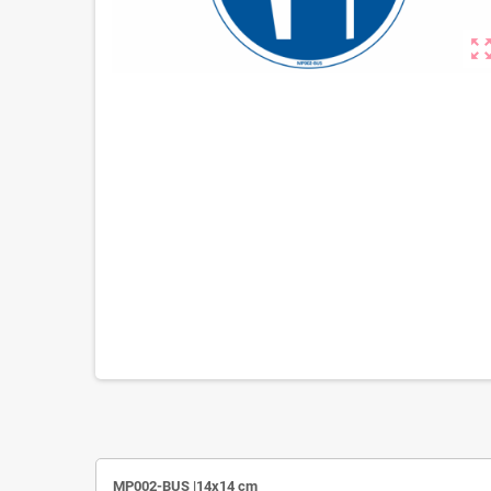
zoom_out_m
MP002-BUS |14x14 cm