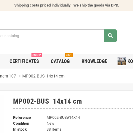
Shipping costs priced individually.
We ship the goods via DPD.
search
CNBOP
2021
CERTIFICATES
CATALOG
KNOWLEDGE
KO
inem 107
chevron_right
MP002-BUS |14x14 cm
MP002-BUS |14x14 cm
Reference
MP002-BUS#14X14
Condition
New
In stock
38 Items