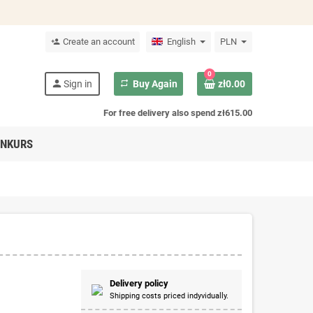
Create an account
English
PLN
person_add
0
person
Sign in
repeat
Buy Again
zł0.00
For free delivery also spend zł615.00
NKURS
Delivery policy
Shipping costs priced indyvidually.