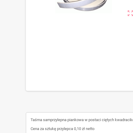
zoom_out_m
Taśma samprzylepna piankowa w postaci ciętych kwadrac
Cena za sztukę przylepca 0,10 zł netto