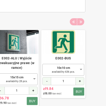
E002-ALU | Wyjście
E002-BUS
IN006 | 
ewakuacyjne prawe (w
przy
ramce)
aku
10x10 cm
availability 636 pcs.
15x15 cm
2
-
+
availability 28 pcs.
availa
zł9.84
-
+
-
BUY
zł8.00
tax excl.
ł36.78
zł12.30
BUY
29.90
zł10.00
tax excl.
tax e