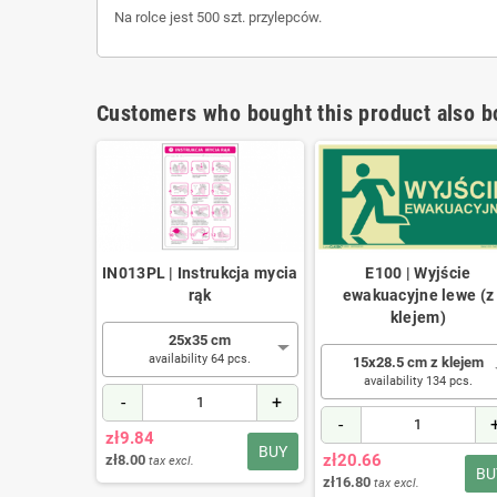
Na rolce jest 500 szt. przylepców.
Customers who bought this product also b
jście
IN013PL | Instrukcja mycia
E100 | Wyjście
na wprost
rąk
ewakuacyjne lewe (z
hylne
klejem)
25x35 cm
availability 64 pcs.
 cm
15x28.5 cm z klejem
14 pcs.
availability 134 pcs.
-
+
+
-
zł9.84
BUY
zł20.66
zł8.00
tax excl.
BUY
BU
zł16.80
tax excl.