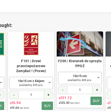
ought:
F101 | Drzwi
F200 | Kierunek do sprzętu
przeciwpożarowe
PPOŻ
Zamykać ! (Prawe)
15x15 cm
availability 408 pcs.
10x15 cm z klejem
availability 839 pcs.
-
+
+
-
+
zł31.12
BUY
zł6.94
z
zł25.30
tax excl.
Y
BUY
zł5.64
zł
tax excl.