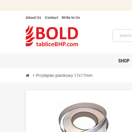
About Us
Contact
Write to Us
SHOP
chevron_right
Przylepiec piankowy 17x17mm