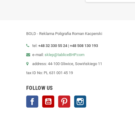
BOLD - Reklama Poligrafia Roman Kacperski
tel:
+48 32 330 55 24 |
+48
508 130 193
e-mail:
sklep@tabliceBHP.com
address: 44-100 Gliwice, Sowińskiego 11
tax ID No: PL 631 001 45 19
FOLLOW US
Facebook
YouTube
Pinterest
Instagram