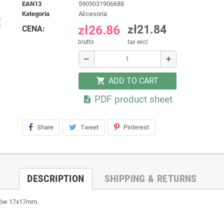
EAN13
5905031906688
kategoria
Akcesoria
ap
zł26.86
zł21.84
CENA:
brutto
tax excl.
remove
add
ADD TO CART
shopping_cart
PDF product sheet

Share
Tweet
Pinterest
DESCRIPTION
SHIPPING & RETURNS
ików 17x17mm.