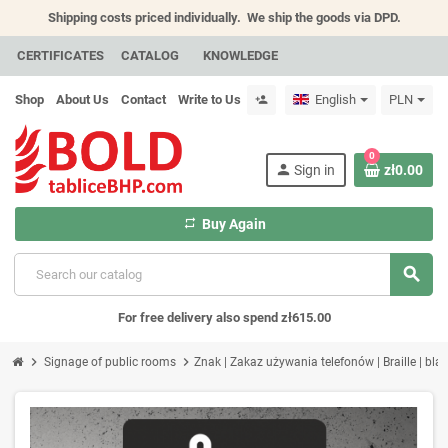
Shipping costs priced individually.
We ship the goods via DPD.
CERTIFICATES
CATALOG
KNOWLEDGE
Shop
About Us
Contact
Write to Us
English
PLN
person_add
0
person
Sign in
zł0.00
repeat
Buy Again
search
For free delivery also spend zł615.00
chevron_right
chevron_right
Signage of public rooms
Znak | Zakaz używania telefonów | Braille | bla