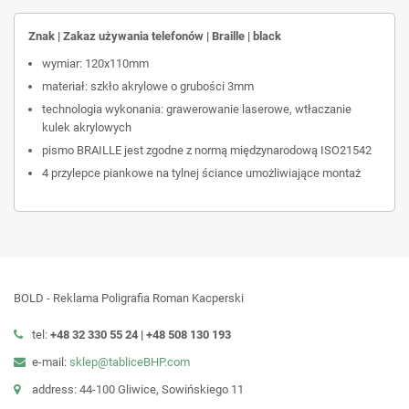
Znak | Zakaz używania telefonów | Braille | black
wymiar: 120x110mm
materiał: szkło akrylowe o grubości 3mm
technologia wykonania: grawerowanie laserowe, wtłaczanie
kulek akrylowych
pismo BRAILLE jest zgodne z normą międzynarodową ISO21542
4 przylepce piankowe na tylnej ściance umożliwiające montaż
BOLD - Reklama Poligrafia Roman Kacperski
tel:
+48 32 330 55 24 |
+48
508 130 193
e-mail:
sklep@tabliceBHP.com
address: 44-100 Gliwice, Sowińskiego 11