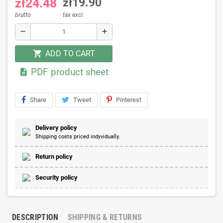
zł24.48
zł19.90
brutto
tax excl.
remove
add
ADD TO CART
shopping_cart
PDF product sheet

Share
Tweet
Pinterest
Delivery policy
Shipping costs priced indyvidually.
Return policy
Security policy
DESCRIPTION
SHIPPING & RETURNS