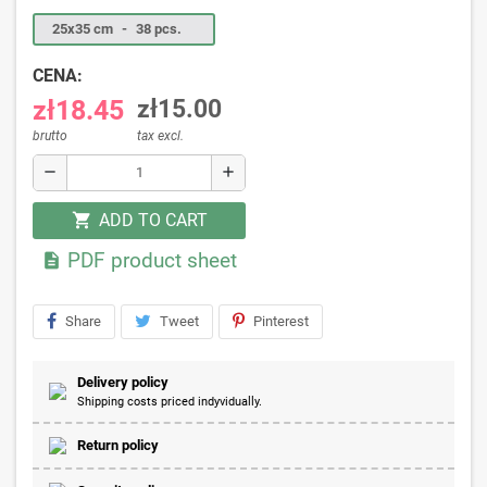
25x35 cm
-
38 pcs.
CENA:
zł18.45
zł15.00
brutto
tax excl.
remove
add
ADD TO CART
shopping_cart
PDF product sheet

Share
Tweet
Pinterest
Delivery policy
Shipping costs priced indyvidually.
Return policy