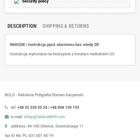
Security policy
DESCRIPTION
SHIPPING & RETURNS
IN002DE | Instrukcja ppoż alarmowa bez windy DE
Instrukcja wykonana na tworzywie z trwałym nadrukiem UV.
BOLD - Reklama Poligrafia Roman Kacperski
tel:
+48 32 330 55 24 |
+48
508 130 193
e-mail:
sklep@tabliceBHP.com
address: 44-100 Gliwice, Sowińskiego 11
tax ID No: PL 631 001 45 19