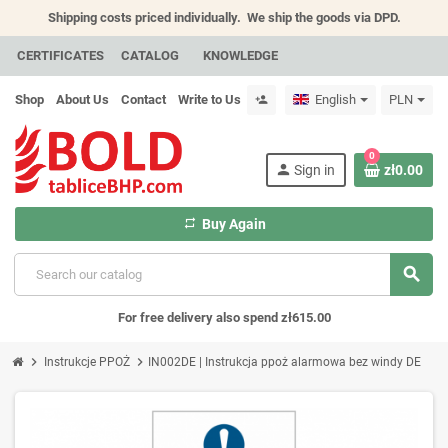
Shipping costs priced individually.
We ship the goods via DPD.
CERTIFICATES
CATALOG
KNOWLEDGE
Shop
About Us
Contact
Write to Us
English
PLN
person_add
0
person
Sign in
zł0.00
repeat
Buy Again
search
For free delivery also spend zł615.00
chevron_right
chevron_right
Instrukcje PPOŻ
IN002DE | Instrukcja ppoż alarmowa bez windy DE